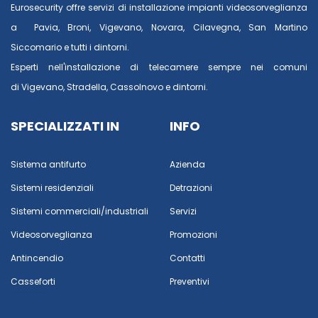
Eurosecurity offre servizi di installazione impianti videosorveglianza
a
Pavia
,
Broni
,
Vigevano
,
Novara
,
Cilavegna
,
San Martino
Siccomario
e tutti i dintorni.
Esperti nell'installazione di telecamere sempre nei comuni
di
Vigevano
,
Stradella
,
Cassolnovo
e dintorni.
SPECIALIZZATI IN
INFO
Sistema antifurto
Azienda
Sistemi residenziali
Detrazioni
Sistemi commerciali/industriali
Servizi
Videosorveglianza
Promozioni
Antincendio
Contatti
Casseforti
Preventivi