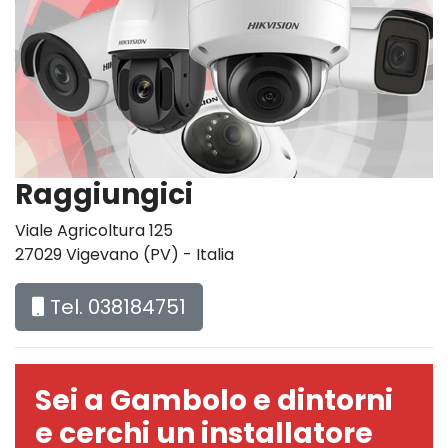
Raggiungici
Viale Agricoltura 125
27029 Vigevano (PV) - Italia
Tel. 038184751
Sei a Gambolo e dintorni
e cerchi un installatore