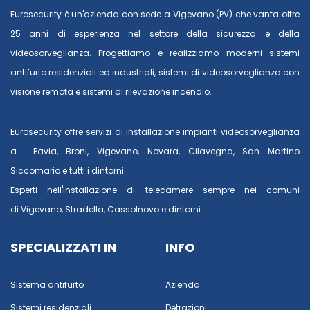
Eurosecurity è un'azienda con sede a Vigevano (PV) che vanta oltre
25 anni di esperienza nel settore della sicurezza e della
videosorveglianza. Progettiamo e realizziamo moderni sistemi
antifurto residenziali ed industriali, sistemi di videosorveglianza con
visione remota e sistemi di rilevazione incendio.
Eurosecurity offre servizi di installazione impianti videosorveglianza
a
Pavia
,
Broni
,
Vigevano
,
Novara
,
Cilavegna
,
San Martino
Siccomario
e tutti i dintorni.
Esperti nell'installazione di telecamere sempre nei comuni
di
Vigevano
,
Stradella
,
Cassolnovo
e dintorni.
SPECIALIZZATI IN
INFO
Sistema antifurto
Azienda
Sistemi residenziali
Detrazioni