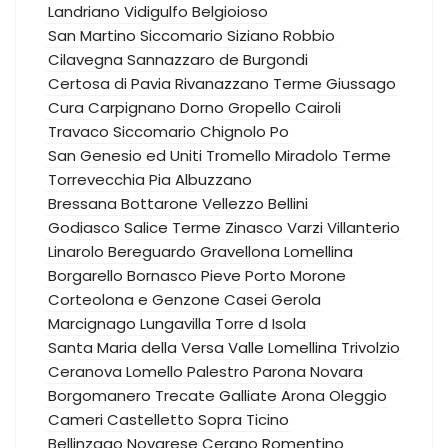
Landriano
Vidigulfo
Belgioioso
San Martino Siccomario
Siziano
Robbio
Cilavegna
Sannazzaro de Burgondi
Certosa di Pavia
Rivanazzano Terme
Giussago
Cura Carpignano
Dorno
Gropello Cairoli
Travaco Siccomario
Chignolo Po
San Genesio ed Uniti
Tromello
Miradolo Terme
Torrevecchia Pia
Albuzzano
Bressana Bottarone
Vellezzo Bellini
Godiasco Salice Terme
Zinasco
Varzi
Villanterio
Linarolo
Bereguardo
Gravellona Lomellina
Borgarello
Bornasco
Pieve Porto Morone
Corteolona e Genzone
Casei Gerola
Marcignago
Lungavilla
Torre d Isola
Santa Maria della Versa
Valle Lomellina
Trivolzio
Ceranova
Lomello
Palestro
Parona
Novara
Borgomanero
Trecate
Galliate
Arona
Oleggio
Cameri
Castelletto Sopra Ticino
Bellinzago Novarese
Cerano
Romentino