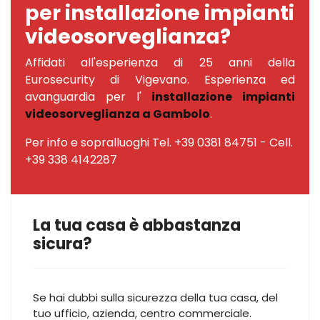
per installazione impianti
videosorveglianza?
Affidati all'esperienza di 25 anni della
Eurosecurity di Vigevano. Esperienza ed
avanguardia per l'
installazione impianti
videosorveglianza a Gambolo
.
Per info e sopralluoghi Tel. +39 0381 84751 - Cell.
+39 338 4142287
La tua casa è abbastanza
sicura?
Se hai dubbi sulla sicurezza della tua casa, del
tuo ufficio, azienda, centro commerciale.