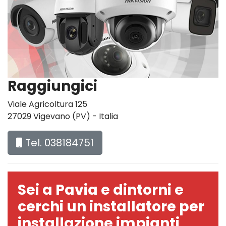
Raggiungici
Viale Agricoltura 125
27029 Vigevano (PV) - Italia
Tel. 038184751
Sei a Pavia e dintorni e
cerchi un installatore per
installazione impianti