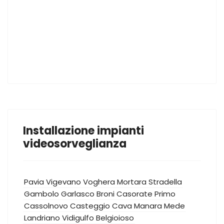
Installazione impianti
videosorveglianza
Pavia
Vigevano
Voghera
Mortara
Stradella
Gambolo
Garlasco
Broni
Casorate Primo
Cassolnovo
Casteggio
Cava Manara
Mede
Landriano
Vidigulfo
Belgioioso