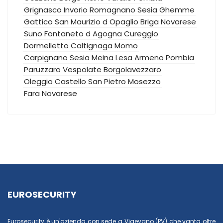
Grignasco
Invorio
Romagnano Sesia
Ghemme
Gattico
San Maurizio d Opaglio
Briga Novarese
Suno
Fontaneto d Agogna
Cureggio
Dormelletto
Caltignaga
Momo
Carpignano Sesia
Meina
Lesa
Armeno
Pombia
Paruzzaro
Vespolate
Borgolavezzaro
Oleggio Castello
San Pietro Mosezzo
Fara Novarese
EUROSECURITY
Eurosecurity è un'azienda con sede a Vigevano (PV) che vanta oltre