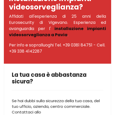
videosorveglianza?
Affidati all'esperienza di 25 anni della
Eurosecurity di Vigevano. Esperienza ed
avanguardia per l'
installazione impianti
videosorveglianza a Pavia
.
Per info e sopralluoghi Tel. +39 0381 84751 - Cell.
+39 338 4142287
La tua casa è abbastanza
sicura?
Se hai dubbi sulla sicurezza della tua casa, del
tuo ufficio, azienda, centro commerciale.
Contattaci allo