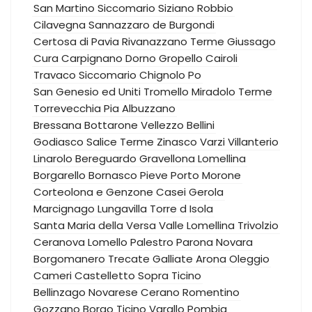
San Martino Siccomario
Siziano
Robbio
Cilavegna
Sannazzaro de Burgondi
Certosa di Pavia
Rivanazzano Terme
Giussago
Cura Carpignano
Dorno
Gropello Cairoli
Travaco Siccomario
Chignolo Po
San Genesio ed Uniti
Tromello
Miradolo Terme
Torrevecchia Pia
Albuzzano
Bressana Bottarone
Vellezzo Bellini
Godiasco Salice Terme
Zinasco
Varzi
Villanterio
Linarolo
Bereguardo
Gravellona Lomellina
Borgarello
Bornasco
Pieve Porto Morone
Corteolona e Genzone
Casei Gerola
Marcignago
Lungavilla
Torre d Isola
Santa Maria della Versa
Valle Lomellina
Trivolzio
Ceranova
Lomello
Palestro
Parona
Novara
Borgomanero
Trecate
Galliate
Arona
Oleggio
Cameri
Castelletto Sopra Ticino
Bellinzago Novarese
Cerano
Romentino
Gozzano
Borgo Ticino
Varallo Pombia