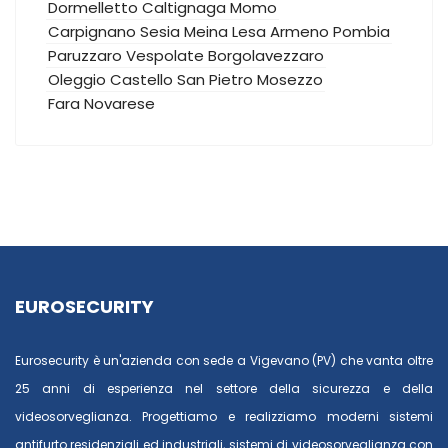
Dormelletto
Caltignaga
Momo
Carpignano Sesia
Meina
Lesa
Armeno
Pombia
Paruzzaro
Vespolate
Borgolavezzaro
Oleggio Castello
San Pietro Mosezzo
Fara Novarese
EUROSECURITY
Eurosecurity è un'azienda con sede a Vigevano (PV) che vanta oltre
25 anni di esperienza nel settore della sicurezza e della
videosorveglianza. Progettiamo e realizziamo moderni sistemi
antifurto residenziali ed industriali, sistemi di videosorveglianza con