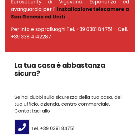
Eurosecurity di Vigevano. Esperienza ed
avanguardia per l'
installazione telecamere a
San Genesio ed Uniti
.
Per info e sopralluoghi Tel. +39 0381 84751 - Cell.
+39 338 4142287
La tua casa è abbastanza
sicura?
Se hai dubbi sulla sicurezza della tua casa, del
tuo ufficio, azienda, centro commerciale.
Contattaci allo
Tel. +39 0381 84751