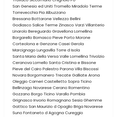
San Genesio ed Uniti
Tromello
Miradolo Terme
Torrevecchia Pia
Albuzzano
Bressana Bottarone
Vellezzo Bellini
Godiasco Salice Terme
Zinasco
Varzi
Villanterio
Linarolo
Bereguardo
Gravellona Lomellina
Borgarello
Bornasco
Pieve Porto Morone
Corteolona e Genzone
Casei Gerola
Marcignago
Lungavilla
Torre d Isola
Santa Maria della Versa
Valle Lomellina
Trivolzio
Ceranova
Lomello
Santa Cristina e Bissone
Pieve del Cairo
Palestro
Parona
Villa Biscossi
Novara
Borgomanero
Trecate
Galliate
Arona
Oleggio
Cameri
Castelletto Sopra Ticino
Bellinzago Novarese
Cerano
Romentino
Gozzano
Borgo Ticino
Varallo Pombia
Grignasco
Invorio
Romagnano Sesia
Ghemme
Gattico
San Maurizio d Opaglio
Briga Novarese
Suno
Fontaneto d Agogna
Cureggio