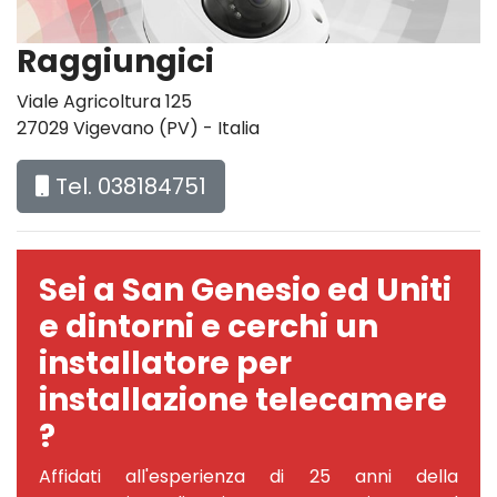
Raggiungici
Viale Agricoltura 125
27029 Vigevano (PV) - Italia
Tel. 038184751
Sei a San Genesio ed Uniti
e dintorni e cerchi un
installatore per
installazione telecamere
?
Affidati all'esperienza di 25 anni della