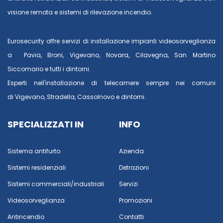
visione remota e sistemi di rilevazione incendio.
Eurosecurity offre servizi di installazione impianti videosorveglianza
a
Pavia
,
Broni
,
Vigevano
,
Novara
,
Cilavegna
,
San Martino
Siccomario
e tutti i dintorni.
Esperti nell'installazione di telecamere sempre nei comuni
di
Vigevano
,
Stradella
,
Cassolnovo
e dintorni.
SPECIALIZZATI IN
INFO
Sistema antifurto
Azienda
Sistemi residenziali
Detrazioni
Sistemi commerciali/industriali
Servizi
Videosorveglianza
Promozioni
Antincendio
Contatti