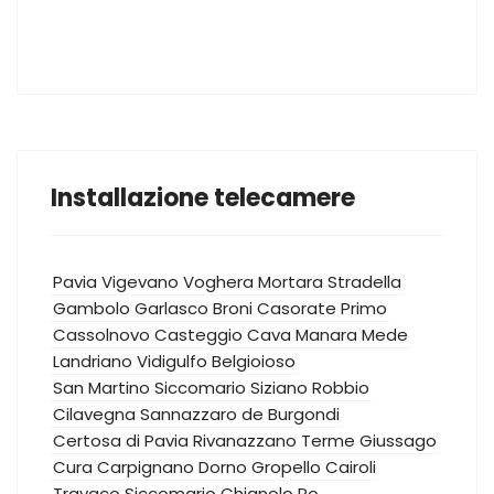
Installazione telecamere
Pavia
Vigevano
Voghera
Mortara
Stradella
Gambolo
Garlasco
Broni
Casorate Primo
Cassolnovo
Casteggio
Cava Manara
Mede
Landriano
Vidigulfo
Belgioioso
San Martino Siccomario
Siziano
Robbio
Cilavegna
Sannazzaro de Burgondi
Certosa di Pavia
Rivanazzano Terme
Giussago
Cura Carpignano
Dorno
Gropello Cairoli
Travaco Siccomario
Chignolo Po