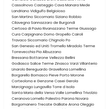
Cassolnovo
Casteggio
Cava Manara
Mede
Landriano
Vidigulfo
Belgioioso
San Martino Siccomario
Siziano
Robbio
Cilavegna
Sannazzaro de Burgondi
Certosa di Pavia
Rivanazzano Terme
Giussago
Cura Carpignano
Dorno
Gropello Cairoli
Travaco Siccomario
Chignolo Po
San Genesio ed Uniti
Tromello
Miradolo Terme
Torrevecchia Pia
Albuzzano
Bressana Bottarone
Vellezzo Bellini
Godiasco Salice Terme
Zinasco
Varzi
Villanterio
Linarolo
Bereguardo
Gravellona Lomellina
Borgarello
Bornasco
Pieve Porto Morone
Corteolona e Genzone
Casei Gerola
Marcignago
Lungavilla
Torre d Isola
Santa Maria della Versa
Valle Lomellina
Trivolzio
Ceranova
Lomello
Palestro
Parona
Novara
Borgomanero
Trecate
Galliate
Arona
Oleggio