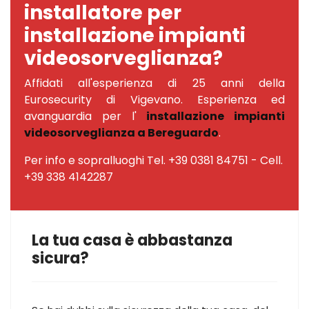
installatore per
installazione impianti
videosorveglianza?
Affidati all'esperienza di 25 anni della
Eurosecurity di Vigevano. Esperienza ed
avanguardia per l'
installazione impianti
videosorveglianza a Bereguardo
.
Per info e sopralluoghi Tel. +39 0381 84751 - Cell.
+39 338 4142287
La tua casa è abbastanza
sicura?