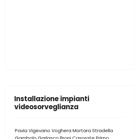
Installazione impianti
videosorveglianza
Pavia
Vigevano
Voghera
Mortara
Stradella
Gambolo
Garlasco
Broni
Casorate Primo