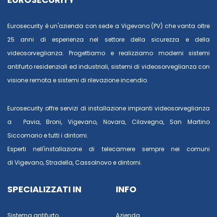
Eurosecurity è un'azienda con sede a Vigevano (PV) che vanta oltre
25 anni di esperienza nel settore della sicurezza e della
videosorveglianza. Progettiamo e realizziamo moderni sistemi
antifurto residenziali ed industriali, sistemi di videosorveglianza con
visione remota e sistemi di rilevazione incendio.
Eurosecurity offre servizi di installazione impianti videosorveglianza
a
Pavia
,
Broni
,
Vigevano
,
Novara
,
Cilavegna
,
San Martino
Siccomario
e tutti i dintorni.
Esperti nell'installazione di telecamere sempre nei comuni
di
Vigevano
,
Stradella
,
Cassolnovo
e dintorni.
SPECIALIZZATI IN
INFO
Sistema antifurto
Azienda