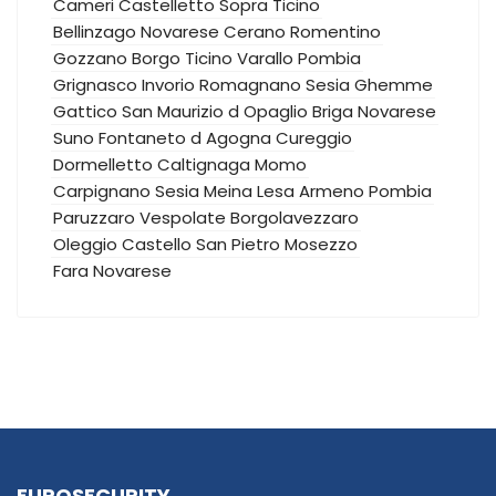
Cameri
Castelletto Sopra Ticino
Bellinzago Novarese
Cerano
Romentino
Gozzano
Borgo Ticino
Varallo Pombia
Grignasco
Invorio
Romagnano Sesia
Ghemme
Gattico
San Maurizio d Opaglio
Briga Novarese
Suno
Fontaneto d Agogna
Cureggio
Dormelletto
Caltignaga
Momo
Carpignano Sesia
Meina
Lesa
Armeno
Pombia
Paruzzaro
Vespolate
Borgolavezzaro
Oleggio Castello
San Pietro Mosezzo
Fara Novarese
EUROSECURITY