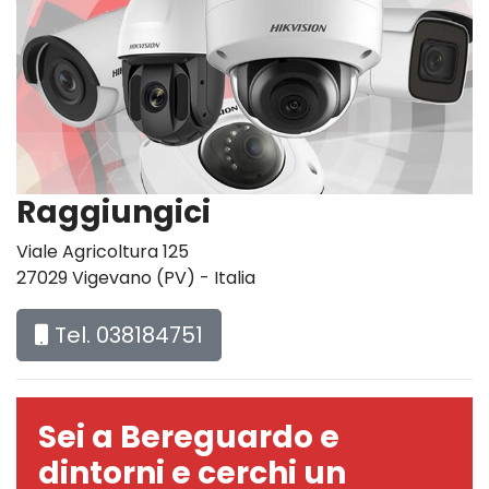
Raggiungici
Viale Agricoltura 125
27029 Vigevano (PV) - Italia
Tel. 038184751
Sei a Bereguardo e
dintorni e cerchi un