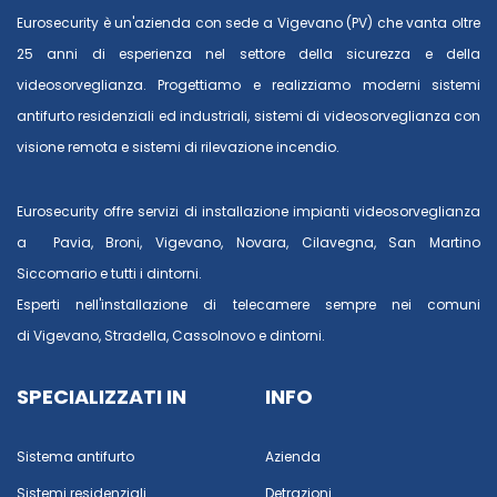
Eurosecurity è un'azienda con sede a Vigevano (PV) che vanta oltre
25 anni di esperienza nel settore della sicurezza e della
videosorveglianza. Progettiamo e realizziamo moderni sistemi
antifurto residenziali ed industriali, sistemi di videosorveglianza con
visione remota e sistemi di rilevazione incendio.
Eurosecurity offre servizi di installazione impianti videosorveglianza
a
Pavia
,
Broni
,
Vigevano
,
Novara
,
Cilavegna
,
San Martino
Siccomario
e tutti i dintorni.
Esperti nell'installazione di telecamere sempre nei comuni
di
Vigevano
,
Stradella
,
Cassolnovo
e dintorni.
SPECIALIZZATI IN
INFO
Sistema antifurto
Azienda
Sistemi residenziali
Detrazioni