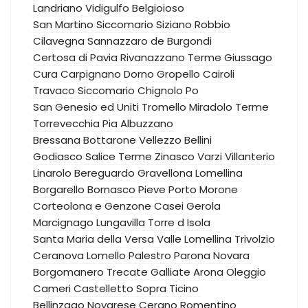
Landriano
Vidigulfo
Belgioioso
San Martino Siccomario
Siziano
Robbio
Cilavegna
Sannazzaro de Burgondi
Certosa di Pavia
Rivanazzano Terme
Giussago
Cura Carpignano
Dorno
Gropello Cairoli
Travaco Siccomario
Chignolo Po
San Genesio ed Uniti
Tromello
Miradolo Terme
Torrevecchia Pia
Albuzzano
Bressana Bottarone
Vellezzo Bellini
Godiasco Salice Terme
Zinasco
Varzi
Villanterio
Linarolo
Bereguardo
Gravellona Lomellina
Borgarello
Bornasco
Pieve Porto Morone
Corteolona e Genzone
Casei Gerola
Marcignago
Lungavilla
Torre d Isola
Santa Maria della Versa
Valle Lomellina
Trivolzio
Ceranova
Lomello
Palestro
Parona
Novara
Borgomanero
Trecate
Galliate
Arona
Oleggio
Cameri
Castelletto Sopra Ticino
Bellinzago Novarese
Cerano
Romentino