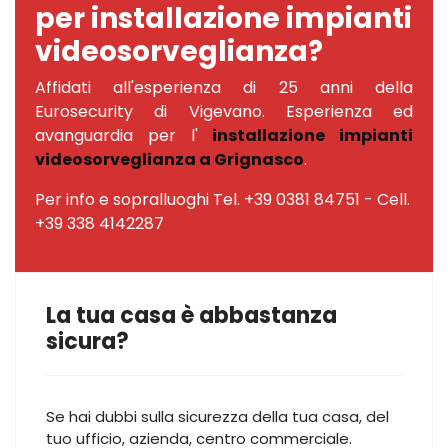
per installazione impianti
videosorveglianza?
Affidati all'esperienza di 25 anni della
Eurosecurity di Vigevano. Esperienza ed
avanguardia per l'
installazione impianti
videosorveglianza a Grignasco
.
Per info e sopralluoghi Tel. +39 0381 84751 - Cell.
+39 338 4142287
La tua casa è abbastanza
sicura?
Se hai dubbi sulla sicurezza della tua casa, del
tuo ufficio, azienda, centro commerciale.