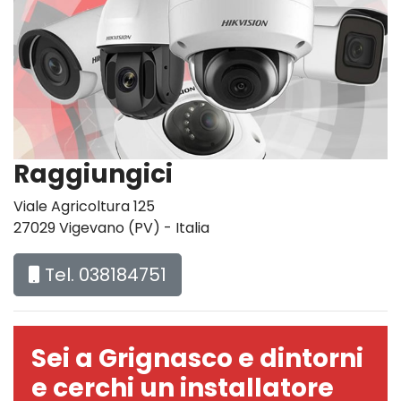
Raggiungici
Viale Agricoltura 125
27029 Vigevano (PV) - Italia
Tel. 038184751
Sei a Grignasco e dintorni
e cerchi un installatore