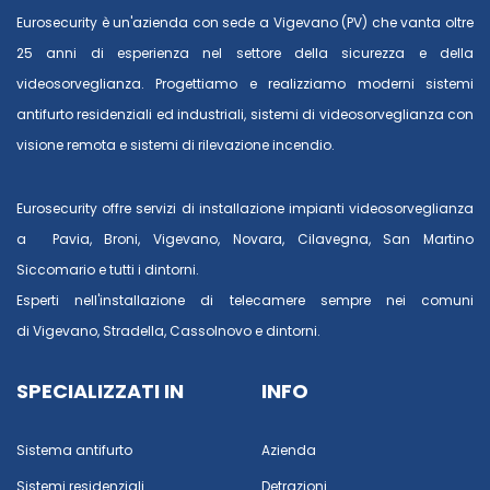
Eurosecurity è un'azienda con sede a Vigevano (PV) che vanta oltre
25 anni di esperienza nel settore della sicurezza e della
videosorveglianza. Progettiamo e realizziamo moderni sistemi
antifurto residenziali ed industriali, sistemi di videosorveglianza con
visione remota e sistemi di rilevazione incendio.
Eurosecurity offre servizi di installazione impianti videosorveglianza
a
Pavia
,
Broni
,
Vigevano
,
Novara
,
Cilavegna
,
San Martino
Siccomario
e tutti i dintorni.
Esperti nell'installazione di telecamere sempre nei comuni
di
Vigevano
,
Stradella
,
Cassolnovo
e dintorni.
SPECIALIZZATI IN
INFO
Sistema antifurto
Azienda
Sistemi residenziali
Detrazioni