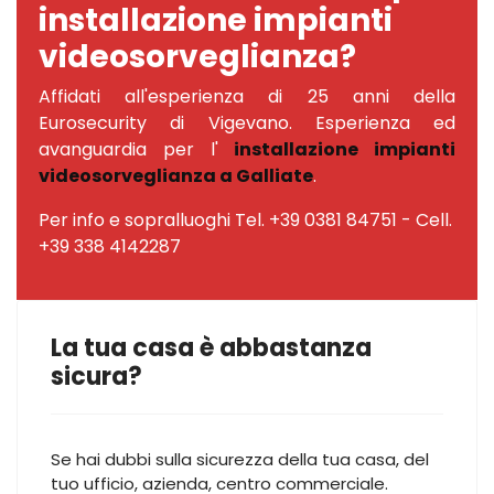
installazione impianti
videosorveglianza?
Affidati all'esperienza di 25 anni della
Eurosecurity di Vigevano. Esperienza ed
avanguardia per l'
installazione impianti
videosorveglianza a Galliate
.
Per info e sopralluoghi Tel. +39 0381 84751 - Cell.
+39 338 4142287
La tua casa è abbastanza
sicura?
Se hai dubbi sulla sicurezza della tua casa, del
tuo ufficio, azienda, centro commerciale.