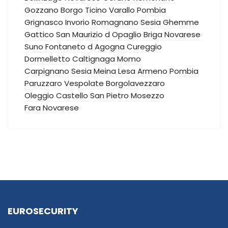
Gozzano
Borgo Ticino
Varallo Pombia
Grignasco
Invorio
Romagnano Sesia
Ghemme
Gattico
San Maurizio d Opaglio
Briga Novarese
Suno
Fontaneto d Agogna
Cureggio
Dormelletto
Caltignaga
Momo
Carpignano Sesia
Meina
Lesa
Armeno
Pombia
Paruzzaro
Vespolate
Borgolavezzaro
Oleggio Castello
San Pietro Mosezzo
Fara Novarese
EUROSECURITY