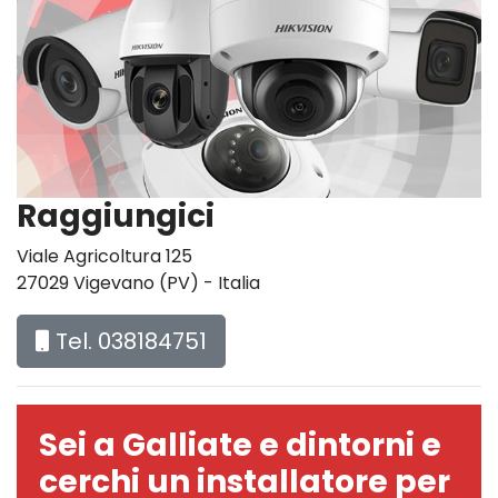
Raggiungici
Viale Agricoltura 125
27029 Vigevano (PV) - Italia
Tel. 038184751
Sei a Galliate e dintorni e
cerchi un installatore per