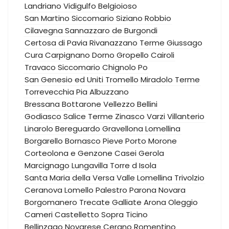
Landriano
Vidigulfo
Belgioioso
San Martino Siccomario
Siziano
Robbio
Cilavegna
Sannazzaro de Burgondi
Certosa di Pavia
Rivanazzano Terme
Giussago
Cura Carpignano
Dorno
Gropello Cairoli
Travaco Siccomario
Chignolo Po
San Genesio ed Uniti
Tromello
Miradolo Terme
Torrevecchia Pia
Albuzzano
Bressana Bottarone
Vellezzo Bellini
Godiasco Salice Terme
Zinasco
Varzi
Villanterio
Linarolo
Bereguardo
Gravellona Lomellina
Borgarello
Bornasco
Pieve Porto Morone
Corteolona e Genzone
Casei Gerola
Marcignago
Lungavilla
Torre d Isola
Santa Maria della Versa
Valle Lomellina
Trivolzio
Ceranova
Lomello
Palestro
Parona
Novara
Borgomanero
Trecate
Galliate
Arona
Oleggio
Cameri
Castelletto Sopra Ticino
Bellinzago Novarese
Cerano
Romentino