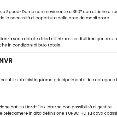
sso, o Speed-Dome con movimento a 360° con ottiche a z
lle necessità di copertura delle aree da monitorare.
ianza sono dotate di led all’infrarosso di ultima generazi
he in condizioni di buio totale.
/NVR
noi utilizzata distinguiamo principalmente due categorie 
zione dati su Hard-Disk interno con possibilità di gestire
e telecamere in alta definizione TURBO HD su cavo coassi