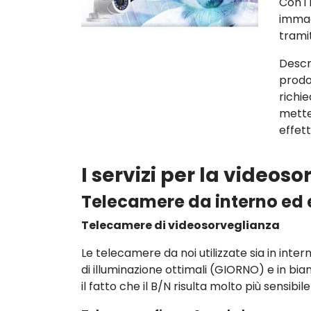
Con i 
immag
trami
Descr
prodo
richi
mette
effet
I servizi per la videos
Telecamere da interno ed 
Telecamere di videosorveglianza
Le telecamere da noi utilizzate sia in inter
di illuminazione ottimali (GIORNO) e in bi
il fatto che il B/N risulta molto più sensibil