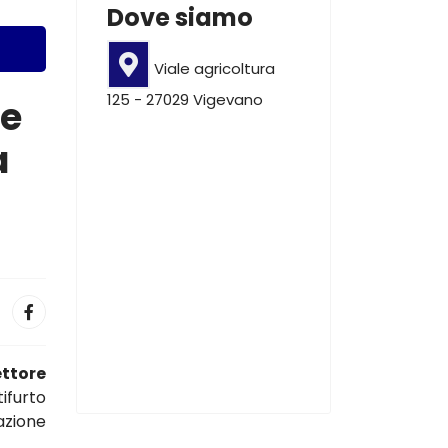
Dove siamo
Viale agricoltura
125 - 27029 Vigevano
le
a
ettore
ifurto
vazione