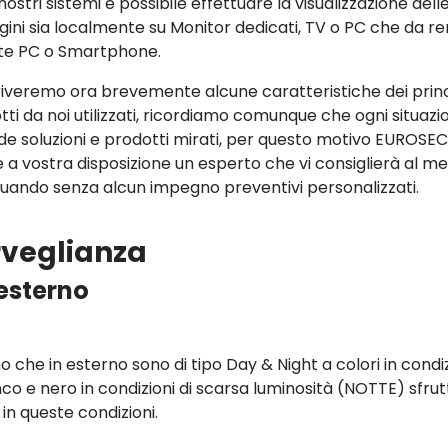
nostri sistemi è possibile effettuare la visualizzazione dell
ini sia localmente su Monitor dedicati, TV o PC che da r
te PC o Smartphone.
iveremo ora brevemente alcune caratteristiche dei princ
tti da noi utilizzati, ricordiamo comunque che ogni situazi
ede soluzioni e prodotti mirati, per questo motivo EUROSE
 a vostra disposizione un esperto che vi consiglierà al meg
tuando senza alcun impegno preventivi personalizzati.
orveglianza
esterno
no che in esterno sono di tipo Day & Night a colori in condi
anco e nero in condizioni di scarsa luminosità (NOTTE) sfru
e in queste condizioni.