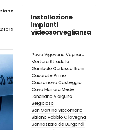
azione
Installazione
impianti
eforti
videosorveglianza
Pavia
Vigevano
Voghera
Mortara
Stradella
Gambolo
Garlasco
Broni
Casorate Primo
Cassolnovo
Casteggio
Cava Manara
Mede
Landriano
Vidigulfo
Belgioioso
San Martino Siccomario
Siziano
Robbio
Cilavegna
Sannazzaro de Burgondi