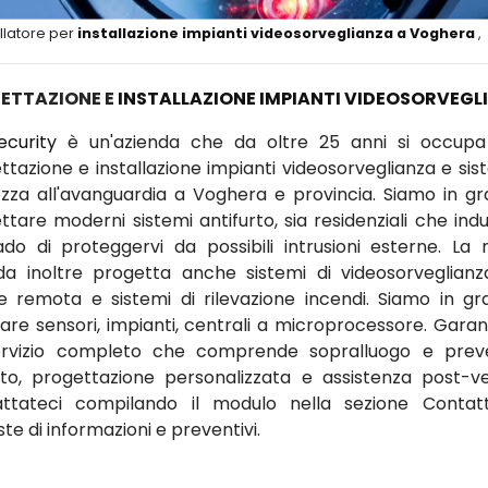
llatore per
installazione impianti videosorveglianza a Voghera
,
ETTAZIONE E
INSTALLAZIONE IMPIANTI VIDEOSORVEGL
ecurity
è un'azienda che da oltre 25 anni si occupa
ttazione e installazione impianti videosorveglianza e sist
ezza all'avanguardia a Voghera e provincia. Siamo in gr
tare moderni sistemi antifurto, sia residenziali che indus
ado di proteggervi da possibili intrusioni esterne. La 
da inoltre progetta anche sistemi di videosorveglian
ne remota e sistemi di rilevazione incendi. Siamo in gr
llare sensori, impianti, centrali a microprocessore. Gara
rvizio completo che comprende sopralluogo e prev
ito, progettazione personalizzata e assistenza post-ve
ttateci compilando il modulo nella sezione Contat
ste di informazioni e preventivi.