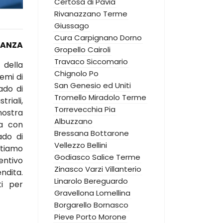
Certosa di Pavia
Rivanazzano Terme
Giussago
Cura Carpignano
Dorno
IANZA
Gropello Cairoli
Travaco Siccomario
 della
Chignolo Po
emi di
San Genesio ed Uniti
ado di
Tromello
Miradolo Terme
triali,
Torrevecchia Pia
nostra
Albuzzano
za con
Bressana Bottarone
ado di
Vellezzo Bellini
ntiamo
Godiasco Salice Terme
entivo
Zinasco
Varzi
Villanterio
ndita.
Linarolo
Bereguardo
ti per
Gravellona Lomellina
Borgarello
Bornasco
Pieve Porto Morone