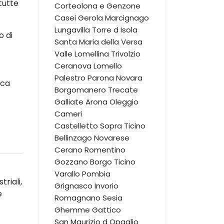
tutte
Corteolona e Genzone
Casei Gerola
Marcignago
Lungavilla
Torre d Isola
o di
Santa Maria della Versa
Valle Lomellina
Trivolzio
Ceranova
Lomello
Palestro
Parona
Novara
ica
Borgomanero
Trecate
Galliate
Arona
Oleggio
Cameri
Castelletto Sopra Ticino
Bellinzago Novarese
Cerano
Romentino
Gozzano
Borgo Ticino
Varallo Pombia
riali,
Grignasco
Invorio
e
Romagnano Sesia
Ghemme
Gattico
San Maurizio d Opaglio