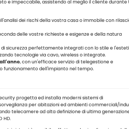
to e impeccabile, assistendo al meglio il cliente durante 
ll'analisi dei rischi della vostra casa o immobile con rilasci
conda delle vostre richieste e esigenze e della natura
 di sicurezza perfettamente integrati con lo stile e l'estet
zando tecnologie via cavo, wireless o integrate.
 all'anno
, con un'efficace servizio di telegestione e
tto funzionamento dell'impianto nel tempo.
ecurity progetta ed installa moderni sistemi di
sorveglianza per abitazioni ed ambienti commerciali/indust
zzando telecamere ad alta definizione di ultima generazion
O HD.