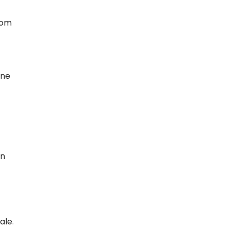
oom
one
in
ale.