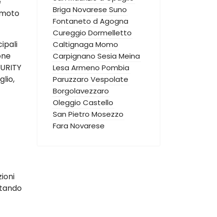
e
Briga Novarese
Suno
emoto
Fontaneto d Agogna
Cureggio
Dormelletto
ipali
Caltignaga
Momo
one
Carpignano Sesia
Meina
CURITY
Lesa
Armeno
Pombia
lio,
Paruzzaro
Vespolate
Borgolavezzaro
Oleggio Castello
San Pietro Mosezzo
Fara Novarese
zioni
ttando