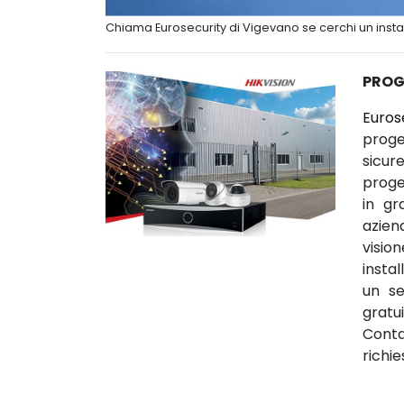
Chiama Eurosecurity di Vigevano se cerchi un insta
PROG
Euros
proge
sicur
proget
in gr
azien
visio
insta
un se
gratu
Conta
richie