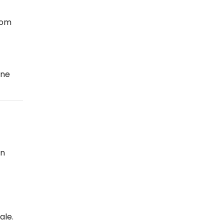
oom
one
in
ale.