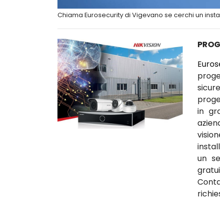
Chiama Eurosecurity di Vigevano se cerchi un insta
PROG
Euros
proge
sicur
proget
in gr
azien
visio
insta
un se
gratu
Conta
richie