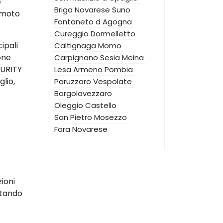
e
Briga Novarese
Suno
emoto
Fontaneto d Agogna
Cureggio
Dormelletto
ipali
Caltignaga
Momo
one
Carpignano Sesia
Meina
CURITY
Lesa
Armeno
Pombia
lio,
Paruzzaro
Vespolate
Borgolavezzaro
Oleggio Castello
San Pietro Mosezzo
Fara Novarese
zioni
ttando