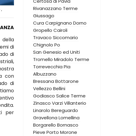
Certosa di Pavia
Rivanazzano Terme
o
,
Giussago
Cura Carpignano
Dorno
IANZA
Gropello Cairoli
Travaco Siccomario
 della
Chignolo Po
emi di
San Genesio ed Uniti
ado di
Tromello
Miradolo Terme
triali,
Torrevecchia Pia
nostra
Albuzzano
za con
Bressana Bottarone
ado di
Vellezzo Bellini
ntiamo
Godiasco Salice Terme
entivo
Zinasco
Varzi
Villanterio
ndita.
Linarolo
Bereguardo
ti per
Gravellona Lomellina
Borgarello
Bornasco
Pieve Porto Morone