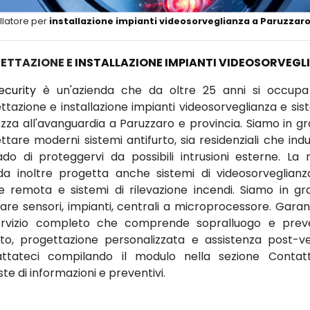
llatore per
installazione impianti videosorveglianza a Paruzzar
ETTAZIONE E
INSTALLAZIONE IMPIANTI VIDEOSORVEGL
ecurity
è un'azienda che da oltre 25 anni si occupa
ttazione e installazione impianti videosorveglianza e sist
ezza all'avanguardia a Paruzzaro e provincia. Siamo in gr
tare moderni sistemi antifurto, sia residenziali che indus
ado di proteggervi da possibili intrusioni esterne. La 
da inoltre progetta anche sistemi di videosorveglian
ne remota e sistemi di rilevazione incendi. Siamo in gr
llare sensori, impianti, centrali a microprocessore. Gara
rvizio completo che comprende sopralluogo e prev
ito, progettazione personalizzata e assistenza post-ve
ttateci compilando il modulo nella sezione Contat
ste di informazioni e preventivi.