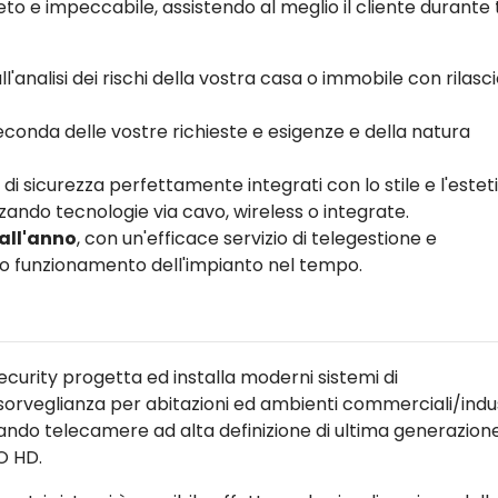
to e impeccabile, assistendo al meglio il cliente durante 
ll'analisi dei rischi della vostra casa o immobile con rilasci
conda delle vostre richieste e esigenze e della natura
 di sicurezza perfettamente integrati con lo stile e l'estet
zando tecnologie via cavo, wireless o integrate.
 all'anno
, con un'efficace servizio di telegestione e
tto funzionamento dell'impianto nel tempo.
ecurity progetta ed installa moderni sistemi di
sorveglianza per abitazioni ed ambienti commerciali/indust
zzando telecamere ad alta definizione di ultima generazion
O HD.