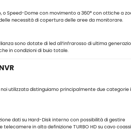
sso, o Speed-Dome con movimento a 360° con ottiche a z
lle necessità di copertura delle aree da monitorare.
ianza sono dotate di led all’infrarosso di ultima generazi
he in condizioni di buio totale.
/NVR
noi utilizzata distinguiamo principalmente due categorie 
zione dati su Hard-Disk interno con possibilità di gestire
e telecamere in alta definizione TURBO HD su cavo coassi