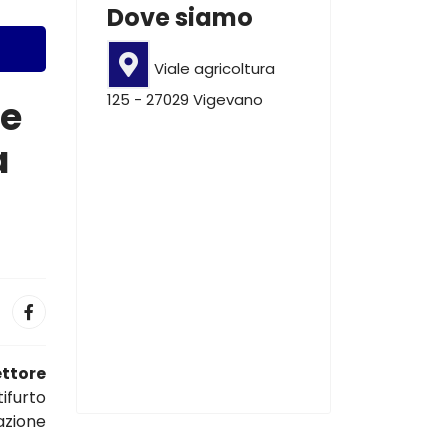
Dove siamo
Viale agricoltura
125 - 27029 Vigevano
le
a
ettore
ifurto
vazione