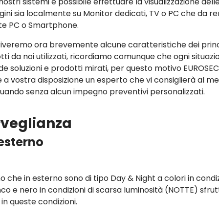
nostri sistemi è possibile effettuare la visualizzazione dell
ini sia localmente su Monitor dedicati, TV o PC che da r
te PC o Smartphone.
iveremo ora brevemente alcune caratteristiche dei princ
tti da noi utilizzati, ricordiamo comunque che ogni situazi
ede soluzioni e prodotti mirati, per questo motivo EUROSE
 a vostra disposizione un esperto che vi consiglierà al meg
tuando senza alcun impegno preventivi personalizzati.
orveglianza
esterno
no che in esterno sono di tipo Day & Night a colori in condi
anco e nero in condizioni di scarsa luminosità (NOTTE) sfru
e in queste condizioni.