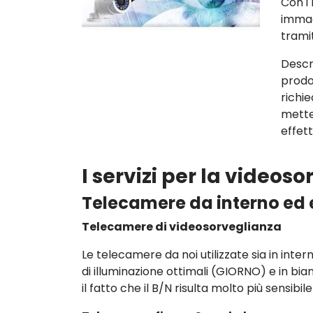
Con i 
immag
trami
Descr
prodo
richi
mette
effet
I servizi per la videos
Telecamere da interno ed 
Telecamere di videosorveglianza
Le telecamere da noi utilizzate sia in inter
di illuminazione ottimali (GIORNO) e in bi
il fatto che il B/N risulta molto più sensibil