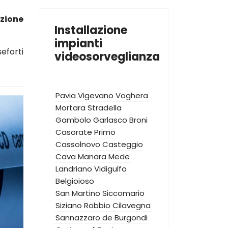
azione
Installazione
impianti
eforti
videosorveglianza
Pavia
Vigevano
Voghera
Mortara
Stradella
Gambolo
Garlasco
Broni
Casorate Primo
Cassolnovo
Casteggio
Cava Manara
Mede
Landriano
Vidigulfo
Belgioioso
San Martino Siccomario
Siziano
Robbio
Cilavegna
Sannazzaro de Burgondi