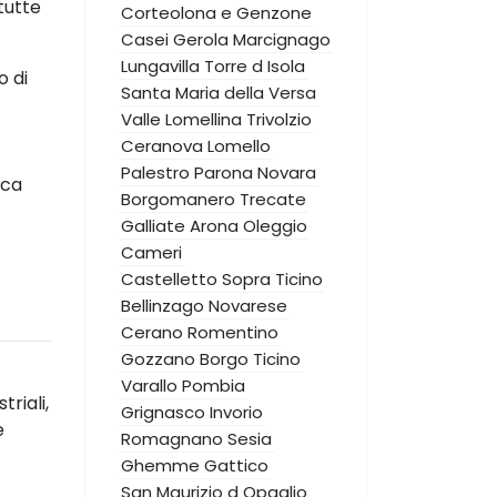
tutte
Corteolona e Genzone
Casei Gerola
Marcignago
Lungavilla
Torre d Isola
o di
Santa Maria della Versa
Valle Lomellina
Trivolzio
Ceranova
Lomello
Palestro
Parona
Novara
ica
Borgomanero
Trecate
Galliate
Arona
Oleggio
Cameri
Castelletto Sopra Ticino
Bellinzago Novarese
Cerano
Romentino
Gozzano
Borgo Ticino
Varallo Pombia
riali,
Grignasco
Invorio
e
Romagnano Sesia
Ghemme
Gattico
San Maurizio d Opaglio