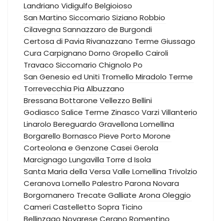
Landriano
Vidigulfo
Belgioioso
San Martino Siccomario
Siziano
Robbio
Cilavegna
Sannazzaro de Burgondi
Certosa di Pavia
Rivanazzano Terme
Giussago
Cura Carpignano
Dorno
Gropello Cairoli
Travaco Siccomario
Chignolo Po
San Genesio ed Uniti
Tromello
Miradolo Terme
Torrevecchia Pia
Albuzzano
Bressana Bottarone
Vellezzo Bellini
Godiasco Salice Terme
Zinasco
Varzi
Villanterio
Linarolo
Bereguardo
Gravellona Lomellina
Borgarello
Bornasco
Pieve Porto Morone
Corteolona e Genzone
Casei Gerola
Marcignago
Lungavilla
Torre d Isola
Santa Maria della Versa
Valle Lomellina
Trivolzio
Ceranova
Lomello
Palestro
Parona
Novara
Borgomanero
Trecate
Galliate
Arona
Oleggio
Cameri
Castelletto Sopra Ticino
Bellinzago Novarese
Cerano
Romentino