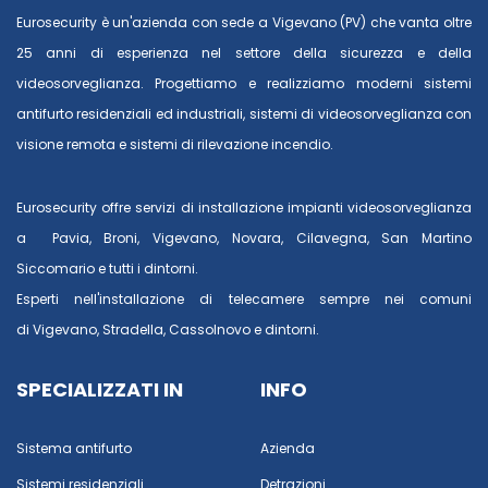
Eurosecurity è un'azienda con sede a Vigevano (PV) che vanta oltre
25 anni di esperienza nel settore della sicurezza e della
videosorveglianza. Progettiamo e realizziamo moderni sistemi
antifurto residenziali ed industriali, sistemi di videosorveglianza con
visione remota e sistemi di rilevazione incendio.
Eurosecurity offre servizi di installazione impianti videosorveglianza
a
Pavia
,
Broni
,
Vigevano
,
Novara
,
Cilavegna
,
San Martino
Siccomario
e tutti i dintorni.
Esperti nell'installazione di telecamere sempre nei comuni
di
Vigevano
,
Stradella
,
Cassolnovo
e dintorni.
SPECIALIZZATI IN
INFO
Sistema antifurto
Azienda
Sistemi residenziali
Detrazioni