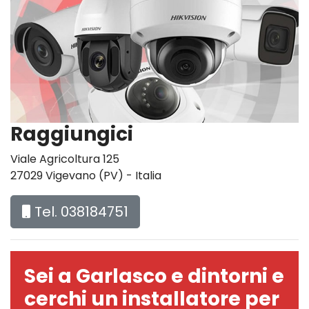
Raggiungici
Viale Agricoltura 125
27029 Vigevano (PV) - Italia
Tel. 038184751
Sei a Garlasco e dintorni e
cerchi un installatore per