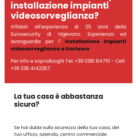
installazione impianti
videosorveglianza?
Affidati all'esperienza di 25 anni della
Eurosecurity di Vigevano. Esperienza ed
avanguardia per l'
installazione impianti
videosorveglianza a Garlasco
.
Per info e sopralluoghi Tel. +39 0381 84751 - Cell.
+39 338 4142287
La tua casa è abbastanza
sicura?
Se hai dubbi sulla sicurezza della tua casa, del
tuo ufficio, azienda, centro commerciale.