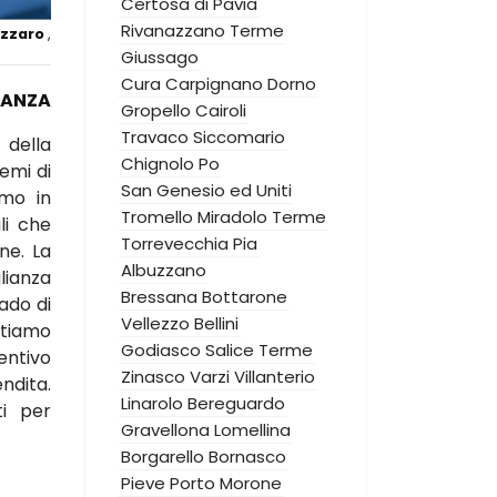
Certosa di Pavia
Rivanazzano Terme
ezzaro
,
Giussago
Cura Carpignano
Dorno
IANZA
Gropello Cairoli
Travaco Siccomario
 della
Chignolo Po
emi di
San Genesio ed Uniti
amo in
Tromello
Miradolo Terme
li che
Torrevecchia Pia
rne. La
Albuzzano
lianza
Bressana Bottarone
ado di
Vellezzo Bellini
ntiamo
Godiasco Salice Terme
entivo
Zinasco
Varzi
Villanterio
ndita.
Linarolo
Bereguardo
ti per
Gravellona Lomellina
Borgarello
Bornasco
Pieve Porto Morone