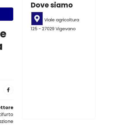
Dove siamo
Viale agricoltura
125 - 27029 Vigevano
le
a
ettore
ifurto
vazione