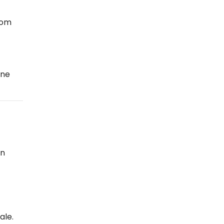
oom
one
in
ale.