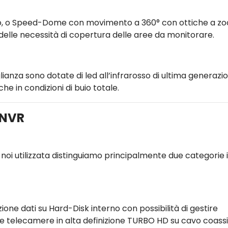
sso, o Speed-Dome con movimento a 360° con ottiche a z
lle necessità di copertura delle aree da monitorare.
ianza sono dotate di led all’infrarosso di ultima generazi
he in condizioni di buio totale.
/NVR
noi utilizzata distinguiamo principalmente due categorie 
zione dati su Hard-Disk interno con possibilità di gestire
e telecamere in alta definizione TURBO HD su cavo coassi