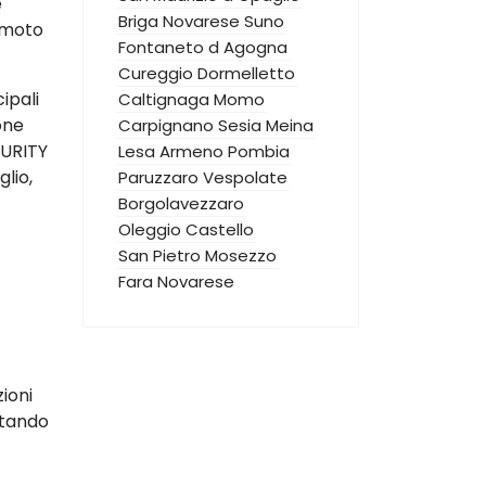
e
Briga Novarese
Suno
emoto
Fontaneto d Agogna
Cureggio
Dormelletto
ipali
Caltignaga
Momo
one
Carpignano Sesia
Meina
CURITY
Lesa
Armeno
Pombia
lio,
Paruzzaro
Vespolate
Borgolavezzaro
Oleggio Castello
San Pietro Mosezzo
Fara Novarese
zioni
ttando