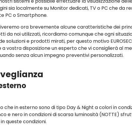
nostri sistemi è possibile effettuare la visualizzazione dell
ini sia localmente su Monitor dedicati, TV o PC che da r
te PC o Smartphone.
iveremo ora brevemente alcune caratteristiche dei princ
tti da noi utilizzati, ricordiamo comunque che ogni situazi
ede soluzioni e prodotti mirati, per questo motivo EUROSE
 a vostra disposizione un esperto che vi consiglierà al meg
tuando senza alcun impegno preventivi personalizzati.
orveglianza
esterno
no che in esterno sono di tipo Day & Night a colori in condi
anco e nero in condizioni di scarsa luminosità (NOTTE) sfru
e in queste condizioni.