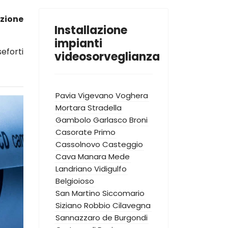
azione
Installazione
impianti
eforti
videosorveglianza
Pavia
Vigevano
Voghera
Mortara
Stradella
Gambolo
Garlasco
Broni
Casorate Primo
Cassolnovo
Casteggio
Cava Manara
Mede
Landriano
Vidigulfo
Belgioioso
San Martino Siccomario
Siziano
Robbio
Cilavegna
Sannazzaro de Burgondi