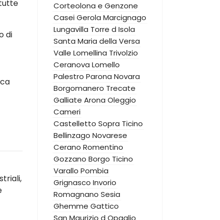
tutte
Corteolona e Genzone
Casei Gerola
Marcignago
Lungavilla
Torre d Isola
o di
Santa Maria della Versa
Valle Lomellina
Trivolzio
Ceranova
Lomello
Palestro
Parona
Novara
ica
Borgomanero
Trecate
Galliate
Arona
Oleggio
Cameri
Castelletto Sopra Ticino
Bellinzago Novarese
Cerano
Romentino
Gozzano
Borgo Ticino
Varallo Pombia
riali,
Grignasco
Invorio
e
Romagnano Sesia
Ghemme
Gattico
San Maurizio d Opaglio