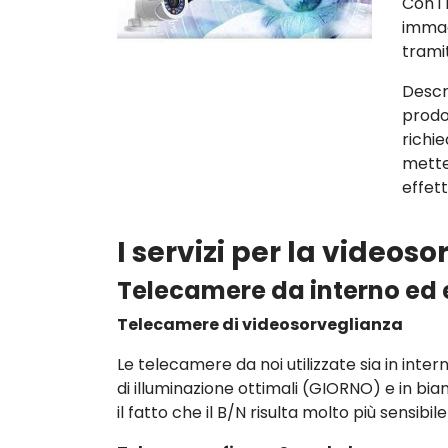
Con i 
immag
trami
Descr
prodo
richi
mette
effet
I servizi per la videos
Telecamere da interno ed 
Telecamere di videosorveglianza
Le telecamere da noi utilizzate sia in inter
di illuminazione ottimali (GIORNO) e in bi
il fatto che il B/N risulta molto più sensibil