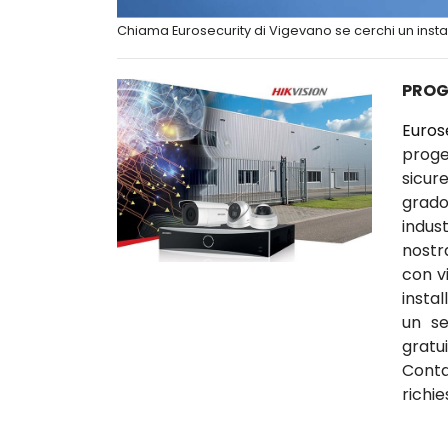
Chiama Eurosecurity di Vigevano se cerchi un insta
PROG
Euros
proge
sicur
grado
indust
nostr
con v
insta
un se
gratu
Conta
richie