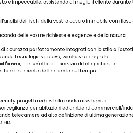
to e impeccabile, assistendo al meglio il cliente durante 
ll'analisi dei rischi della vostra casa o immobile con rilasci
conda delle vostre richieste e esigenze e della natura
 di sicurezza perfettamente integrati con lo stile e l'estet
zando tecnologie via cavo, wireless o integrate.
 all'anno
, con un'efficace servizio di telegestione e
tto funzionamento dell'impianto nel tempo.
ecurity progetta ed installa moderni sistemi di
sorveglianza per abitazioni ed ambienti commerciali/indust
zzando telecamere ad alta definizione di ultima generazion
O HD.