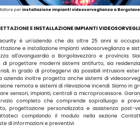
llatore per
installazione impianti videosorveglianza a Borgolav
ETTAZIONE E
INSTALLAZIONE IMPIANTI VIDEOSORVEGL
ecurity
è un'azienda che da oltre 25 anni si occupa
ttazione e installazione impianti videosorveglianza e sist
ezza all'avanguardia a Borgolavezzaro e provincia. Si
 di progettare moderni sistemi antifurto, sia residenzia
riali, in grado di proteggervi da possibili intrusioni este
a azienda inoltre progetta anche sistemi di videosorveg
isione remota e sistemi di rilevazione incendi. Siamo in gr
llare sensori, impianti, centrali a microprocessore. Gara
rvizio completo che comprende sopralluogo e prev
ito, progettazione personalizzata e assistenza post-ve
ttateci compilando il modulo nella sezione Contat
ste di informazioni e preventivi.