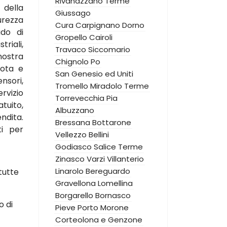
Rivanazzano Terme
 della
Giussago
urezza
Cura Carpignano
Dorno
ado di
Gropello Cairoli
triali,
Travaco Siccomario
nostra
Chignolo Po
mota e
San Genesio ed Uniti
nsori,
Tromello
Miradolo Terme
rvizio
Torrevecchia Pia
uito,
Albuzzano
dita.
Bressana Bottarone
ti per
Vellezzo Bellini
Godiasco Salice Terme
Zinasco
Varzi
Villanterio
Linarolo
Bereguardo
tutte
Gravellona Lomellina
Borgarello
Bornasco
o di
Pieve Porto Morone
Corteolona e Genzone