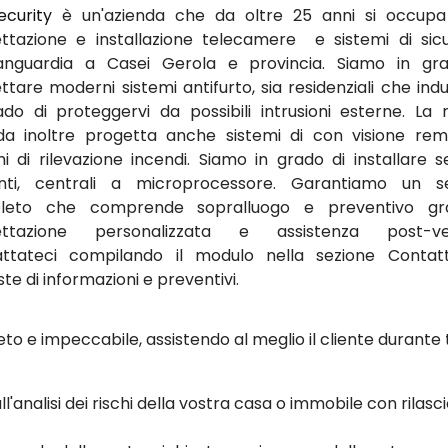
ecurity
è un'azienda che da oltre 25 anni si occupa
ttazione e installazione telecamere e sistemi di sic
vanguardia a Casei Gerola e provincia. Siamo in gr
tare moderni sistemi antifurto, sia residenziali che indus
ado di proteggervi da possibili intrusioni esterne. La 
da inoltre progetta anche sistemi di con visione re
mi di rilevazione incendi. Siamo in grado di installare se
nti, centrali a microprocessore. Garantiamo un se
leto che comprende sopralluogo e preventivo grat
ettazione personalizzata e assistenza post-ven
ttateci compilando il modulo nella sezione Contat
ste di informazioni e preventivi.
to e impeccabile, assistendo al meglio il cliente durante 
ll'analisi dei rischi della vostra casa o immobile con rilasci