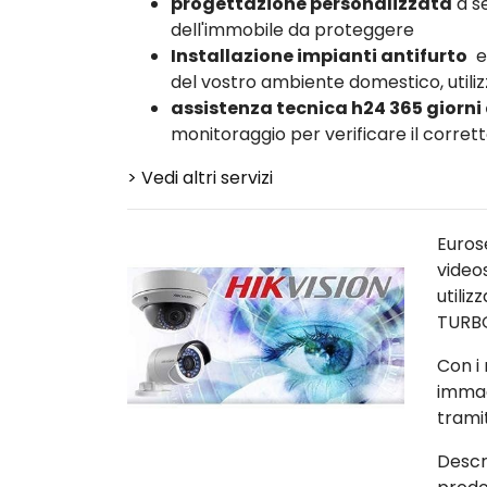
progettazione personalizzata
a se
dell'immobile da proteggere
Installazione impianti antifurto
e
del vostro ambiente domestico, utiliz
assistenza tecnica h24 365 giorni
monitoraggio per verificare il corre
> Vedi altri servizi
Euros
video
utili
TURB
Con i 
immag
trami
Descr