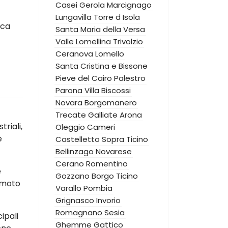
Casei Gerola
Marcignago
Lungavilla
Torre d Isola
ica
Santa Maria della Versa
Valle Lomellina
Trivolzio
Ceranova
Lomello
Santa Cristina e Bissone
Pieve del Cairo
Palestro
Parona
Villa Biscossi
Novara
Borgomanero
Trecate
Galliate
Arona
riali,
Oleggio
Cameri
e
Castelletto Sopra Ticino
Bellinzago Novarese
Cerano
Romentino
e
Gozzano
Borgo Ticino
emoto
Varallo Pombia
Grignasco
Invorio
Romagnano Sesia
ipali
Ghemme
Gattico