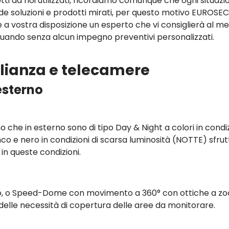
tti da noi utilizzati, ricordiamo comunque che ogni situazi
ede soluzioni e prodotti mirati, per questo motivo EUROSE
 a vostra disposizione un esperto che vi consiglierà al meg
tuando senza alcun impegno preventivi personalizzati.
eglianza e telecamere
esterno
no che in esterno sono di tipo Day & Night a colori in condi
anco e nero in condizioni di scarsa luminosità (NOTTE) sfru
e in queste condizioni.
sso, o Speed-Dome con movimento a 360° con ottiche a z
lle necessità di copertura delle aree da monitorare.