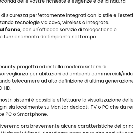
conda delle vostre richieste e esigenze e della natura
 di sicurezza perfettamente integrati con lo stile e l'estet
zando tecnologie via cavo, wireless o integrate.
 all'anno
, con un'efficace servizio di telegestione e
tto funzionamento dell'impianto nel tempo.
ecurity progetta ed installa moderni sistemi di
sorveglianza per abitazioni ed ambienti commerciali/indust
zzando telecamere ad alta definizione di ultima generazion
O HD.
nostri sistemi è possibile effettuare la visualizzazione dell
ini sia localmente su Monitor dedicati, TV o PC che da r
te PC o Smartphone.
iveremo ora brevemente alcune caratteristiche dei princ