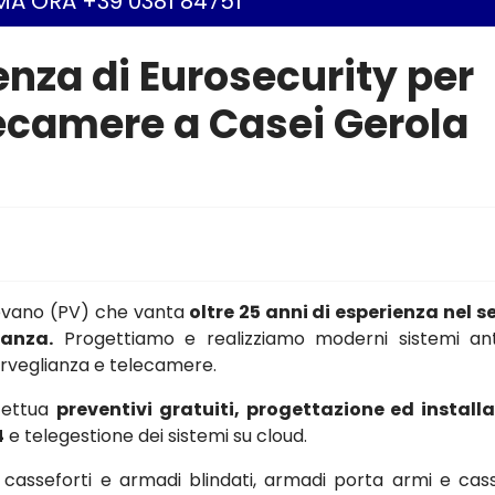
A ORA +39 0381 84751
ienza di Eurosecurity per
elecamere a Casei Gerola
gevano (PV) che vanta
oltre 25 anni di esperienza nel s
ianza.
Progettiamo e realizziamo moderni sistemi ant
osorveglianza e telecamere.
ffettua
preventivi gratuiti, progettazione ed install
4
e telegestione dei sistemi su cloud.
asseforti e armadi blindati, armadi porta armi e cass