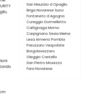
one
San Maurizio d Opaglio
CURITY
Briga Novarese
Suno
lio,
Fontaneto d Agogna
Cureggio
Dormelletto
Caltignaga
Momo
Carpignano Sesia
Meina
Lesa
Armeno
Pombia
Paruzzaro
Vespolate
Borgolavezzaro
Oleggio Castello
zioni
San Pietro Mosezzo
ttando
Fara Novarese
oom