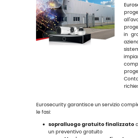
Euros
proge
all'a
proget
in gr
azien
siste
impia
comp
prog
Conta
richie
Eurosecurity garantisce un servizio comple
le fasi:
sopralluogo gratuito finalizzato
a
un preventivo gratuito