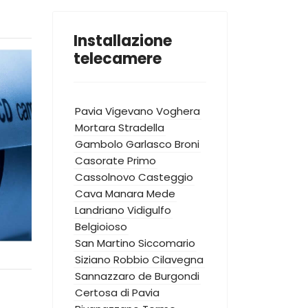
Installazione
telecamere
Pavia
Vigevano
Voghera
Mortara
Stradella
Gambolo
Garlasco
Broni
Casorate Primo
Cassolnovo
Casteggio
Cava Manara
Mede
Landriano
Vidigulfo
Belgioioso
San Martino Siccomario
Siziano
Robbio
Cilavegna
Sannazzaro de Burgondi
Certosa di Pavia