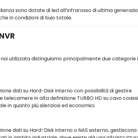
ianza sono dotate di led all’infrarosso di ultima generazi
he in condizioni di buio totale.
/NVR
noi utilizzata distinguiamo principalmente due categorie 
zione dati su Hard-Disk interno con possibilità di gestire
e telecamere in alta definizione TURBO HD su cavo coassi
iale in quanto più silenziosi ed economici.
azione dati su Hard-Disk interno o NAS esterno, gestiscono
in ambito industriale, dove esiste già una infrastruttura