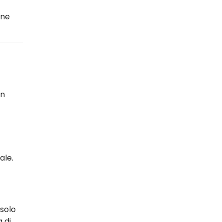
one
in
ale.
 solo
 di