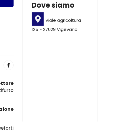
Dove siamo
Viale agricoltura
125 - 27029 Vigevano
ettore
ifurto
azione
eforti