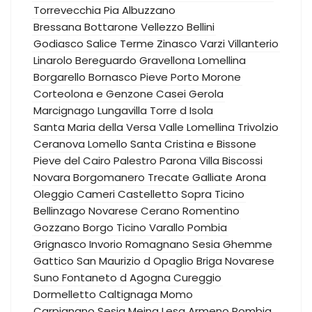
Torrevecchia Pia
Albuzzano
Bressana Bottarone
Vellezzo Bellini
Godiasco Salice Terme
Zinasco
Varzi
Villanterio
Linarolo
Bereguardo
Gravellona Lomellina
Borgarello
Bornasco
Pieve Porto Morone
Corteolona e Genzone
Casei Gerola
Marcignago
Lungavilla
Torre d Isola
Santa Maria della Versa
Valle Lomellina
Trivolzio
Ceranova
Lomello
Santa Cristina e Bissone
Pieve del Cairo
Palestro
Parona
Villa Biscossi
Novara
Borgomanero
Trecate
Galliate
Arona
Oleggio
Cameri
Castelletto Sopra Ticino
Bellinzago Novarese
Cerano
Romentino
Gozzano
Borgo Ticino
Varallo Pombia
Grignasco
Invorio
Romagnano Sesia
Ghemme
Gattico
San Maurizio d Opaglio
Briga Novarese
Suno
Fontaneto d Agogna
Cureggio
Dormelletto
Caltignaga
Momo
Carpignano Sesia
Meina
Lesa
Armeno
Pombia