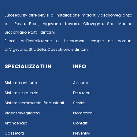
Eurosecurity offre servizi di installazione impianti videosorveglianza
a
Pavia
,
Broni
,
Vigevano
,
Novara
,
Cilavegna
,
San Martino
Siccomario
e tutti i dintorni.
Esperti nell'installazione di telecamere sempre nei comuni
di
Vigevano
,
Stradella
,
Cassolnovo
e dintorni.
SPECIALIZZATI IN
INFO
Sistema antifurto
Azienda
Sistemi residenziali
Detrazioni
Sistemi commerciali/industriali
Servizi
Videosorveglianza
Promozioni
Antincendio
Contatti
Casseforti
Preventivi