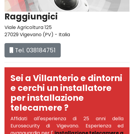
Raggiungici
Viale Agricoltura 125
27029 Vigevano (PV) - Italia
Tel. 038184751
Sei a Villanterio e dintorni
e cerchi un installatore
per installazione
telecamere ?
Affidati all'esperienza di 25 anni della
Eurosecurity di Vigevano. Esperienza ed
avanguardia per l'
installazione telecamere a