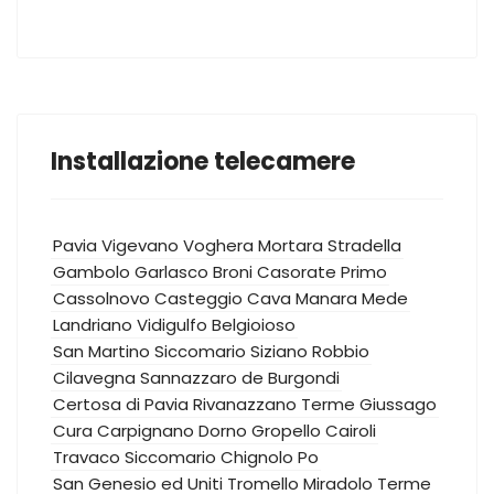
Installazione telecamere
Pavia
Vigevano
Voghera
Mortara
Stradella
Gambolo
Garlasco
Broni
Casorate Primo
Cassolnovo
Casteggio
Cava Manara
Mede
Landriano
Vidigulfo
Belgioioso
San Martino Siccomario
Siziano
Robbio
Cilavegna
Sannazzaro de Burgondi
Certosa di Pavia
Rivanazzano Terme
Giussago
Cura Carpignano
Dorno
Gropello Cairoli
Travaco Siccomario
Chignolo Po
San Genesio ed Uniti
Tromello
Miradolo Terme