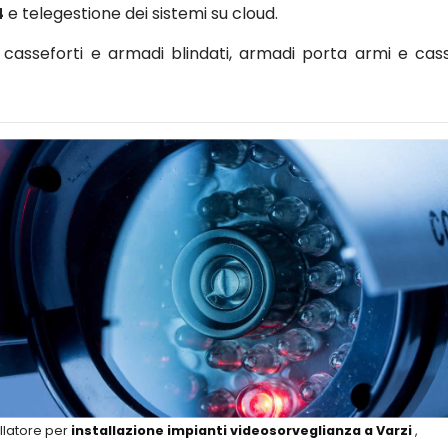
4
e telegestione dei sistemi su cloud.
asseforti e armadi blindati, armadi porta armi e cass
llatore per
installazione impianti videosorveglianza a Varzi
,