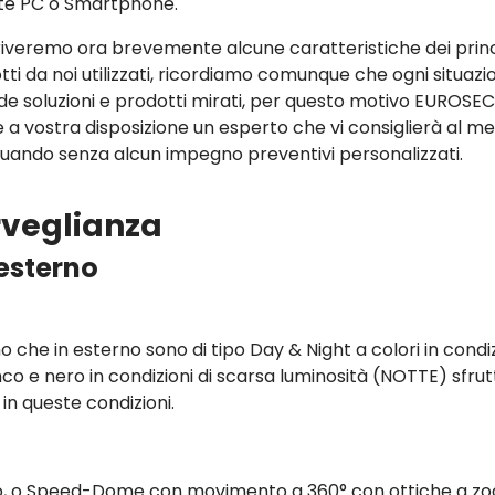
te PC o Smartphone.
iveremo ora brevemente alcune caratteristiche dei princ
tti da noi utilizzati, ricordiamo comunque che ogni situazi
ede soluzioni e prodotti mirati, per questo motivo EUROSE
 a vostra disposizione un esperto che vi consiglierà al meg
tuando senza alcun impegno preventivi personalizzati.
orveglianza
esterno
no che in esterno sono di tipo Day & Night a colori in condi
anco e nero in condizioni di scarsa luminosità (NOTTE) sfru
e in queste condizioni.
sso, o Speed-Dome con movimento a 360° con ottiche a z