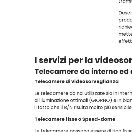
trami
Descr
prodo
richi
mette
effet
I servizi per la videos
Telecamere da interno ed 
Telecamere di videosorveglianza
Le telecamere da noi utilizzate sia in inter
di illuminazione ottimali (GIORNO) e in bi
il fatto che il B/N risulta molto più sensibil
Telecamere fisse o Speed-dome
Le telecamere possono essere di tipo fi