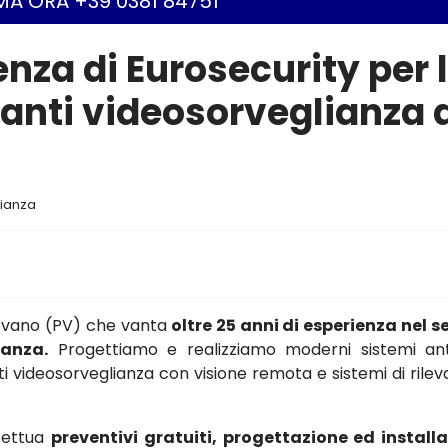
A ORA +39 0381 84751
enza di Eurosecurity per 
ianti videosorveglianza 
lianza
gevano (PV) che vanta
oltre 25 anni di esperienza nel s
ianza.
Progettiamo e realizziamo moderni sistemi ant
anti videosorveglianza con visione remota e sistemi di rile
ffettua
preventivi gratuiti, progettazione ed install