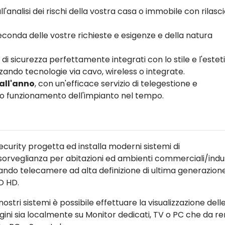
ll'analisi dei rischi della vostra casa o immobile con rilasci
conda delle vostre richieste e esigenze e della natura
 di sicurezza perfettamente integrati con lo stile e l'estet
zando tecnologie via cavo, wireless o integrate.
 all'anno
, con un'efficace servizio di telegestione e
tto funzionamento dell'impianto nel tempo.
ecurity progetta ed installa moderni sistemi di
sorveglianza per abitazioni ed ambienti commerciali/indust
zzando telecamere ad alta definizione di ultima generazion
O HD.
nostri sistemi è possibile effettuare la visualizzazione dell
ini sia localmente su Monitor dedicati, TV o PC che da r