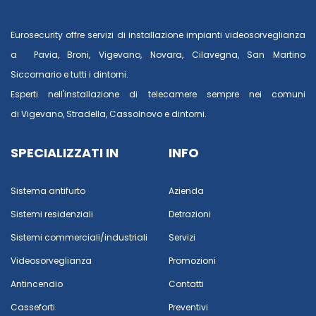
Eurosecurity offre servizi di installazione impianti videosorveglianza
a
Pavia
,
Broni
,
Vigevano
,
Novara
,
Cilavegna
,
San Martino
Siccomario
e tutti i dintorni.
Esperti nell'installazione di telecamere sempre nei comuni
di
Vigevano
,
Stradella
,
Cassolnovo
e dintorni.
SPECIALIZZATI IN
INFO
Sistema antifurto
Azienda
Sistemi residenziali
Detrazioni
Sistemi commerciali/industriali
Servizi
Videosorveglianza
Promozioni
Antincendio
Contatti
Casseforti
Preventivi