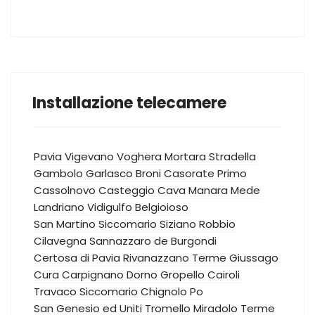
Installazione telecamere
Pavia
Vigevano
Voghera
Mortara
Stradella
Gambolo
Garlasco
Broni
Casorate Primo
Cassolnovo
Casteggio
Cava Manara
Mede
Landriano
Vidigulfo
Belgioioso
San Martino Siccomario
Siziano
Robbio
Cilavegna
Sannazzaro de Burgondi
Certosa di Pavia
Rivanazzano Terme
Giussago
Cura Carpignano
Dorno
Gropello Cairoli
Travaco Siccomario
Chignolo Po
San Genesio ed Uniti
Tromello
Miradolo Terme