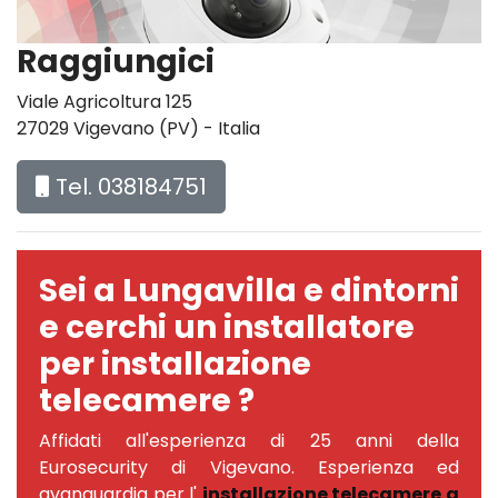
Raggiungici
Viale Agricoltura 125
27029 Vigevano (PV) - Italia
Tel. 038184751
Sei a Lungavilla e dintorni
e cerchi un installatore
per installazione
telecamere ?
Affidati all'esperienza di 25 anni della
Eurosecurity di Vigevano. Esperienza ed
avanguardia per l'
installazione telecamere a