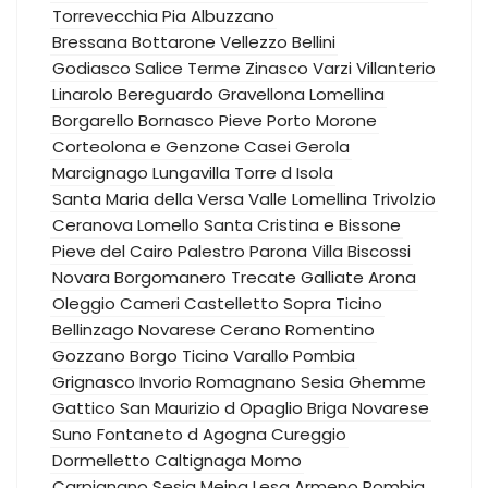
Torrevecchia Pia
Albuzzano
Bressana Bottarone
Vellezzo Bellini
Godiasco Salice Terme
Zinasco
Varzi
Villanterio
Linarolo
Bereguardo
Gravellona Lomellina
Borgarello
Bornasco
Pieve Porto Morone
Corteolona e Genzone
Casei Gerola
Marcignago
Lungavilla
Torre d Isola
Santa Maria della Versa
Valle Lomellina
Trivolzio
Ceranova
Lomello
Santa Cristina e Bissone
Pieve del Cairo
Palestro
Parona
Villa Biscossi
Novara
Borgomanero
Trecate
Galliate
Arona
Oleggio
Cameri
Castelletto Sopra Ticino
Bellinzago Novarese
Cerano
Romentino
Gozzano
Borgo Ticino
Varallo Pombia
Grignasco
Invorio
Romagnano Sesia
Ghemme
Gattico
San Maurizio d Opaglio
Briga Novarese
Suno
Fontaneto d Agogna
Cureggio
Dormelletto
Caltignaga
Momo
Carpignano Sesia
Meina
Lesa
Armeno
Pombia