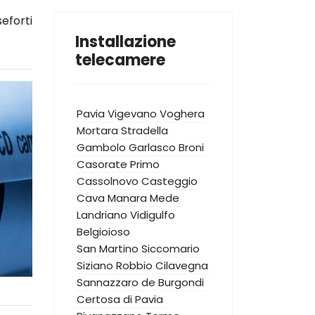
eforti
Installazione
telecamere
Pavia
Vigevano
Voghera
Mortara
Stradella
Gambolo
Garlasco
Broni
Casorate Primo
Cassolnovo
Casteggio
Cava Manara
Mede
Landriano
Vidigulfo
Belgioioso
San Martino Siccomario
Siziano
Robbio
Cilavegna
Sannazzaro de Burgondi
Certosa di Pavia