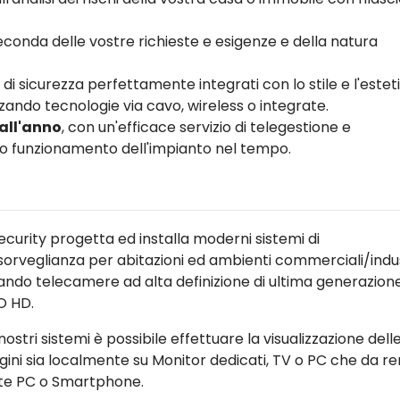
conda delle vostre richieste e esigenze e della natura
 di sicurezza perfettamente integrati con lo stile e l'estet
zando tecnologie via cavo, wireless o integrate.
 all'anno
, con un'efficace servizio di telegestione e
tto funzionamento dell'impianto nel tempo.
ecurity progetta ed installa moderni sistemi di
sorveglianza per abitazioni ed ambienti commerciali/indust
zzando telecamere ad alta definizione di ultima generazion
O HD.
nostri sistemi è possibile effettuare la visualizzazione dell
ini sia localmente su Monitor dedicati, TV o PC che da r
te PC o Smartphone.