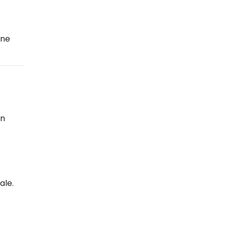
one
in
ale.