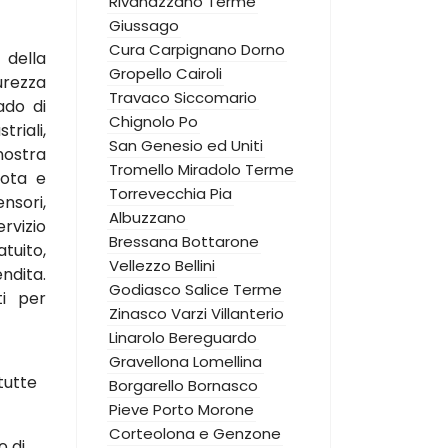
Rivanazzano Terme
Giussago
Cura Carpignano
Dorno
 della
Gropello Cairoli
urezza
Travaco Siccomario
ado di
Chignolo Po
triali,
San Genesio ed Uniti
nostra
Tromello
Miradolo Terme
mota e
Torrevecchia Pia
nsori,
Albuzzano
rvizio
Bressana Bottarone
uito,
Vellezzo Bellini
dita.
Godiasco Salice Terme
ti per
Zinasco
Varzi
Villanterio
Linarolo
Bereguardo
Gravellona Lomellina
tutte
Borgarello
Bornasco
Pieve Porto Morone
Corteolona e Genzone
o di