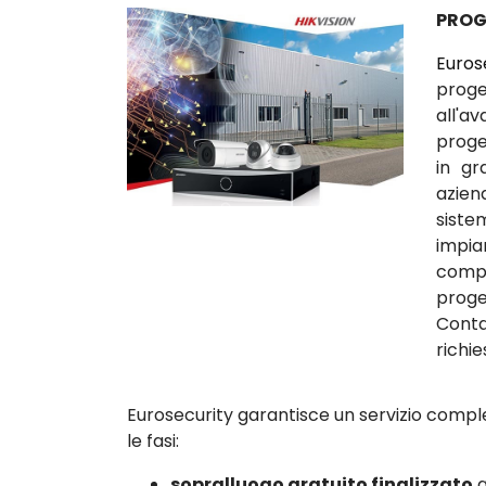
PROG
Euros
proge
all'a
proget
in gr
azien
siste
impia
comp
prog
Conta
richie
Eurosecurity garantisce un servizio comple
le fasi:
sopralluogo gratuito finalizzato
a