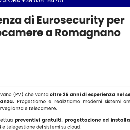
A ORA +39 0381 84751
ienza di Eurosecurity per
telecamere a Romagnano
gevano (PV) che vanta
oltre 25 anni di esperienza nel s
ianza.
Progettiamo e realizziamo moderni sistemi ant
osorveglianza e telecamere.
ffettua
preventivi gratuiti, progettazione ed install
4
e telegestione dei sistemi su cloud.