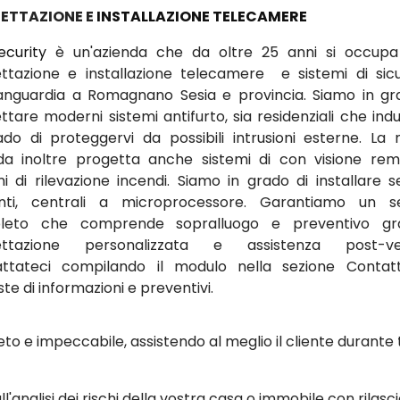
ETTAZIONE E
INSTALLAZIONE TELECAMERE
ecurity
è un'azienda che da oltre 25 anni si occupa
ttazione e installazione telecamere e sistemi di sic
vanguardia a Romagnano Sesia e provincia. Siamo in gr
tare moderni sistemi antifurto, sia residenziali che indus
ado di proteggervi da possibili intrusioni esterne. La 
da inoltre progetta anche sistemi di con visione re
mi di rilevazione incendi. Siamo in grado di installare se
nti, centrali a microprocessore. Garantiamo un se
leto che comprende sopralluogo e preventivo grat
ettazione personalizzata e assistenza post-ven
ttateci compilando il modulo nella sezione Contat
ste di informazioni e preventivi.
to e impeccabile, assistendo al meglio il cliente durante 
ll'analisi dei rischi della vostra casa o immobile con rilasci