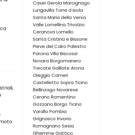
Casei Gerola
Marcignago
Lungavilla
Torre d Isola
Santa Maria della Versa
Valle Lomellina
Trivolzio
ica
Ceranova
Lomello
Santa Cristina e Bissone
Pieve del Cairo
Palestro
Parona
Villa Biscossi
Novara
Borgomanero
Trecate
Galliate
Arona
Oleggio
Cameri
Castelletto Sopra Ticino
riali,
Bellinzago Novarese
e
Cerano
Romentino
Gozzano
Borgo Ticino
Varallo Pombia
e
Grignasco
Invorio
emoto
Romagnano Sesia
Ghemme
Gattico