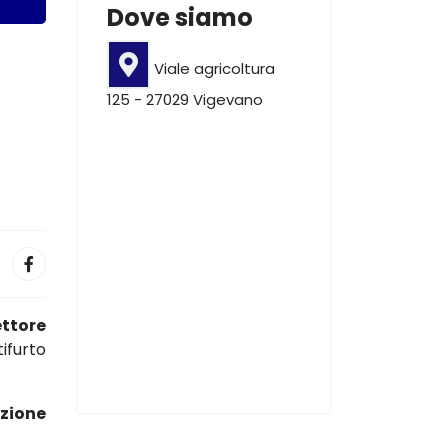
Dove siamo
Viale agricoltura
125 - 27029 Vigevano
ettore
ifurto
azione