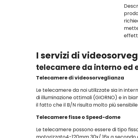
Descr
prodo
richi
mette
effet
I servizi di videosorv
telecamere da interno ed 
Telecamere di videosorveglianza
Le telecamere da noi utilizzate sia in inter
di illuminazione ottimali (GIORNO) e in bi
il fatto che il B/N risulta molto più sensibil
Telecamere fisse o Speed-dome
Le telecamere possono essere di tipo fi
motorizzato4-120mm 30x/ 16x a secondo de