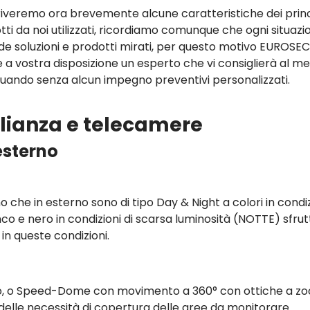
iveremo ora brevemente alcune caratteristiche dei princ
tti da noi utilizzati, ricordiamo comunque che ogni situazi
ede soluzioni e prodotti mirati, per questo motivo EUROSE
 a vostra disposizione un esperto che vi consiglierà al meg
tuando senza alcun impegno preventivi personalizzati.
eglianza e telecamere
esterno
no che in esterno sono di tipo Day & Night a colori in condi
anco e nero in condizioni di scarsa luminosità (NOTTE) sfru
e in queste condizioni.
sso, o Speed-Dome con movimento a 360° con ottiche a z
lle necessità di copertura delle aree da monitorare.