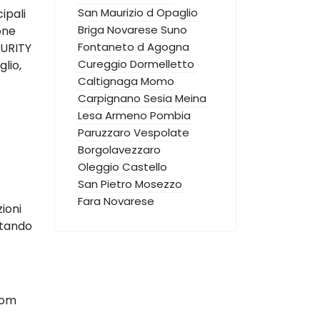
San Maurizio d Opaglio
ipali
Briga Novarese
Suno
one
Fontaneto d Agogna
CURITY
Cureggio
Dormelletto
lio,
Caltignaga
Momo
Carpignano Sesia
Meina
Lesa
Armeno
Pombia
Paruzzaro
Vespolate
Borgolavezzaro
Oleggio Castello
San Pietro Mosezzo
Fara Novarese
zioni
ttando
oom