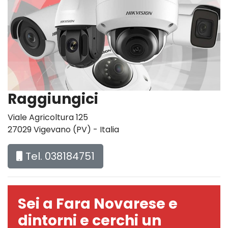
Raggiungici
Viale Agricoltura 125
27029 Vigevano (PV) - Italia
Tel. 038184751
Sei a Fara Novarese e
dintorni e cerchi un