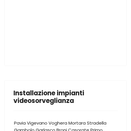
Installazione impianti
videosorveglianza
Pavia
Vigevano
Voghera
Mortara
Stradella
Gambolo
Garlasco
Broni
Casorate Primo