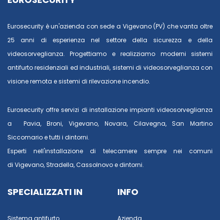
Eurosecurity è un'azienda con sede a Vigevano (PV) che vanta oltre
25 anni di esperienza nel settore della sicurezza e della
videosorveglianza. Progettiamo e realizziamo moderni sistemi
antifurto residenziali ed industriali, sistemi di videosorveglianza con
visione remota e sistemi di rilevazione incendio.
Eurosecurity offre servizi di installazione impianti videosorveglianza
a
Pavia
,
Broni
,
Vigevano
,
Novara
,
Cilavegna
,
San Martino
Siccomario
e tutti i dintorni.
Esperti nell'installazione di telecamere sempre nei comuni
di
Vigevano
,
Stradella
,
Cassolnovo
e dintorni.
SPECIALIZZATI IN
INFO
Sistema antifurto
Azienda