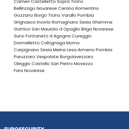
Cameri
Castelletto Sopra Ticino
Bellinzago Novarese
Cerano
Romentino
Gozzano
Borgo Ticino
Varallo Pombia
Grignasco
Invorio
Romagnano Sesia
Ghemme
Gattico
San Maurizio d Opaglio
Briga Novarese
Suno
Fontaneto d Agogna
Cureggio
Dormelletto
Caltignaga
Momo
Carpignano Sesia
Meina
Lesa
Armeno
Pombia
Paruzzaro
Vespolate
Borgolavezzaro
Oleggio Castello
San Pietro Mosezzo
Fara Novarese
EUROSECURITY