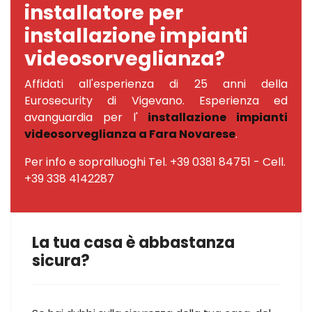
installatore per
installazione impianti
videosorveglianza?
Affidati all'esperienza di 25 anni della
Eurosecurity di Vigevano. Esperienza ed
avanguardia per l'
installazione impianti
videosorveglianza a Fara Novarese
.
Per info e sopralluoghi Tel. +39 0381 84751 - Cell.
+39 338 4142287
La tua casa è abbastanza
sicura?