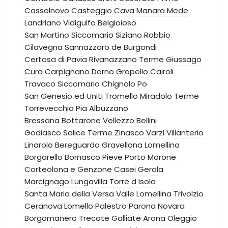
Cassolnovo
Casteggio
Cava Manara
Mede
Landriano
Vidigulfo
Belgioioso
San Martino Siccomario
Siziano
Robbio
Cilavegna
Sannazzaro de Burgondi
Certosa di Pavia
Rivanazzano Terme
Giussago
Cura Carpignano
Dorno
Gropello Cairoli
Travaco Siccomario
Chignolo Po
San Genesio ed Uniti
Tromello
Miradolo Terme
Torrevecchia Pia
Albuzzano
Bressana Bottarone
Vellezzo Bellini
Godiasco Salice Terme
Zinasco
Varzi
Villanterio
Linarolo
Bereguardo
Gravellona Lomellina
Borgarello
Bornasco
Pieve Porto Morone
Corteolona e Genzone
Casei Gerola
Marcignago
Lungavilla
Torre d Isola
Santa Maria della Versa
Valle Lomellina
Trivolzio
Ceranova
Lomello
Palestro
Parona
Novara
Borgomanero
Trecate
Galliate
Arona
Oleggio