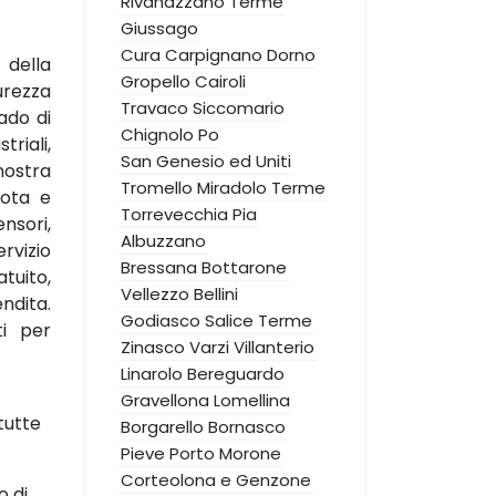
Rivanazzano Terme
Giussago
Cura Carpignano
Dorno
 della
Gropello Cairoli
urezza
Travaco Siccomario
ado di
Chignolo Po
triali,
San Genesio ed Uniti
nostra
Tromello
Miradolo Terme
mota e
Torrevecchia Pia
nsori,
Albuzzano
rvizio
Bressana Bottarone
uito,
Vellezzo Bellini
dita.
Godiasco Salice Terme
ti per
Zinasco
Varzi
Villanterio
Linarolo
Bereguardo
Gravellona Lomellina
tutte
Borgarello
Bornasco
Pieve Porto Morone
Corteolona e Genzone
o di