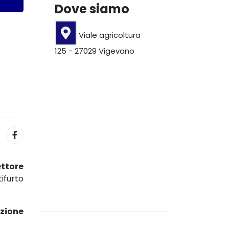
Dove siamo
Viale agricoltura
125 - 27029 Vigevano
ettore
ifurto
azione