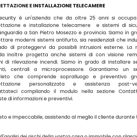
ETTAZIONE E
INSTALLAZIONE TELECAMERE
ecurity
è un'azienda che da oltre 25 anni si occupa
ttazione e installazione telecamere e sistemi di sic
vanguardia a San Pietro Mosezzo e provincia. Siamo in gr
tare moderni sistemi antifurto, sia residenziali che indus
ado di proteggervi da possibili intrusioni esterne. La 
da inoltre progetta anche sistemi di con visione re
mi di rilevazione incendi. Siamo in grado di installare se
nti, centrali a microprocessore. Garantiamo un se
leto che comprende sopralluogo e preventivo grat
ettazione personalizzata e assistenza post-ven
ttateci compilando il modulo nella sezione Contat
ste di informazioni e preventivi.
to e impeccabile, assistendo al meglio il cliente durante 
ll'analisi dei rischi della vostra casa o immobile con rilasci