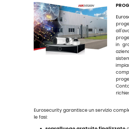
PROG
Euros
proge
all'a
proget
in gr
azien
siste
impia
comp
prog
Conta
richie
Eurosecurity garantisce un servizio comple
le fasi:
sopralluogo gratuito finalizzato
a