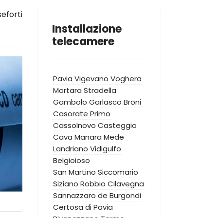
eforti
Installazione
telecamere
Pavia
Vigevano
Voghera
Mortara
Stradella
Gambolo
Garlasco
Broni
Casorate Primo
Cassolnovo
Casteggio
Cava Manara
Mede
Landriano
Vidigulfo
Belgioioso
San Martino Siccomario
Siziano
Robbio
Cilavegna
Sannazzaro de Burgondi
Certosa di Pavia