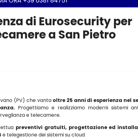
A ORA +39 0381 84751
ienza di Eurosecurity per
lecamere a San Pietro
gevano (PV) che vanta
oltre 25 anni di esperienza nel s
ianza.
Progettiamo e realizziamo moderni sistemi ant
osorveglianza e telecamere.
ffettua
preventivi gratuiti, progettazione ed install
4
e telegestione dei sistemi su cloud.