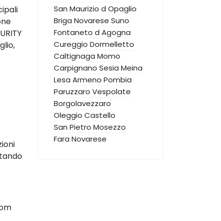
San Maurizio d Opaglio
ipali
Briga Novarese
Suno
one
Fontaneto d Agogna
CURITY
Cureggio
Dormelletto
lio,
Caltignaga
Momo
Carpignano Sesia
Meina
Lesa
Armeno
Pombia
Paruzzaro
Vespolate
Borgolavezzaro
Oleggio Castello
San Pietro Mosezzo
Fara Novarese
zioni
ttando
oom