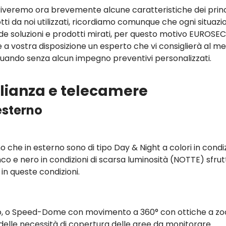
iveremo ora brevemente alcune caratteristiche dei princ
tti da noi utilizzati, ricordiamo comunque che ogni situazi
ede soluzioni e prodotti mirati, per questo motivo EUROSE
 a vostra disposizione un esperto che vi consiglierà al meg
tuando senza alcun impegno preventivi personalizzati.
eglianza e telecamere
esterno
no che in esterno sono di tipo Day & Night a colori in condi
anco e nero in condizioni di scarsa luminosità (NOTTE) sfru
e in queste condizioni.
sso, o Speed-Dome con movimento a 360° con ottiche a z
lle necessità di copertura delle aree da monitorare.