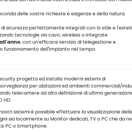
conda delle vostre richieste e esigenze e della natura
 di sicurezza perfettamente integrati con lo stile e l'estet
zando tecnologie via cavo, wireless o integrate.
 all'anno
, con un'efficace servizio di telegestione e
tto funzionamento dell'impianto nel tempo.
ecurity progetta ed installa moderni sistemi di
sorveglianza per abitazioni ed ambienti commerciali/indust
zzando telecamere ad alta definizione di ultima generazion
O HD.
nostri sistemi è possibile effettuare la visualizzazione dell
ini sia localmente su Monitor dedicati, TV o PC che da r
te PC o Smartphone.