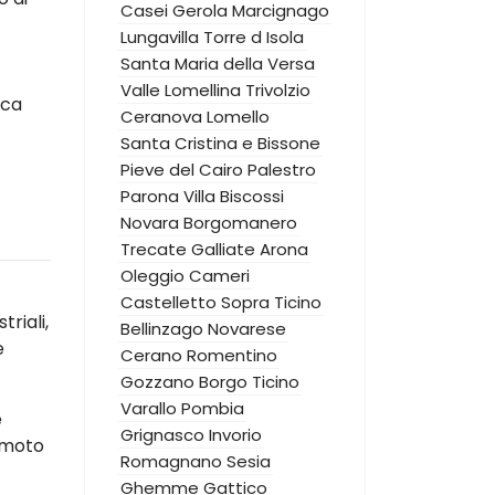
Casei Gerola
Marcignago
Lungavilla
Torre d Isola
Santa Maria della Versa
Valle Lomellina
Trivolzio
ica
Ceranova
Lomello
Santa Cristina e Bissone
Pieve del Cairo
Palestro
Parona
Villa Biscossi
Novara
Borgomanero
Trecate
Galliate
Arona
Oleggio
Cameri
Castelletto Sopra Ticino
riali,
Bellinzago Novarese
e
Cerano
Romentino
Gozzano
Borgo Ticino
Varallo Pombia
e
Grignasco
Invorio
emoto
Romagnano Sesia
Ghemme
Gattico