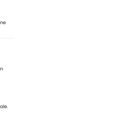
one
in
ale.