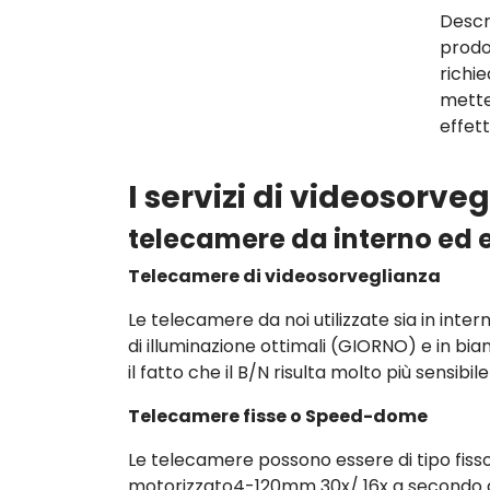
Descr
prodo
richi
mette
effet
I servizi di videosorv
telecamere da interno ed 
Telecamere di videosorveglianza
Le telecamere da noi utilizzate sia in inter
di illuminazione ottimali (GIORNO) e in bi
il fatto che il B/N risulta molto più sensibil
Telecamere fisse o Speed-dome
Le telecamere possono essere di tipo fi
motorizzato4-120mm 30x/ 16x a secondo de