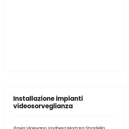
Installazione impianti
videosorveglianza
Pavia
Vigevano
Voghera
Mortara
Stradella