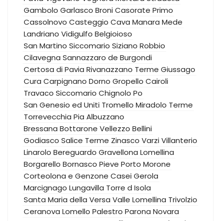
Gambolo
Garlasco
Broni
Casorate Primo
Cassolnovo
Casteggio
Cava Manara
Mede
Landriano
Vidigulfo
Belgioioso
San Martino Siccomario
Siziano
Robbio
Cilavegna
Sannazzaro de Burgondi
Certosa di Pavia
Rivanazzano Terme
Giussago
Cura Carpignano
Dorno
Gropello Cairoli
Travaco Siccomario
Chignolo Po
San Genesio ed Uniti
Tromello
Miradolo Terme
Torrevecchia Pia
Albuzzano
Bressana Bottarone
Vellezzo Bellini
Godiasco Salice Terme
Zinasco
Varzi
Villanterio
Linarolo
Bereguardo
Gravellona Lomellina
Borgarello
Bornasco
Pieve Porto Morone
Corteolona e Genzone
Casei Gerola
Marcignago
Lungavilla
Torre d Isola
Santa Maria della Versa
Valle Lomellina
Trivolzio
Ceranova
Lomello
Palestro
Parona
Novara