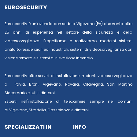
EUROSECURITY
Eurosecurity è un'azienda con sede a Vigevano (PV) che vanta oltre
25 anni di esperienza nel settore della sicurezza e della
videosorveglianza. Progettiamo e realizziamo moderni sistemi
antifurto residenziali ed industriali, sistemi di videosorveglianza con
visione remota e sistemi di rilevazione incendio.
Eurosecurity offre servizi di installazione impianti videosorveglianza
a
Pavia
,
Broni
,
Vigevano
,
Novara
,
Cilavegna
,
San Martino
Siccomario
e tutti i dintorni.
Esperti nell'installazione di telecamere sempre nei comuni
di
Vigevano
,
Stradella
,
Cassolnovo
e dintorni.
SPECIALIZZATI IN
INFO