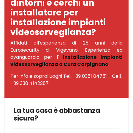
dintorni e cerchi un
installatore per
installazione impianti
videosorveglianza?
Affidati all'esperienza di 25 anni della
Eurosecurity di Vigevano. Esperienza ed
avanguardia per l'
installazione impianti
videosorveglianza a Cura Carpignano
.
Per info e sopralluoghi Tel. +39 0381 84751 - Cell.
+39 338 4142287
La tua casa è abbastanza
sicura?