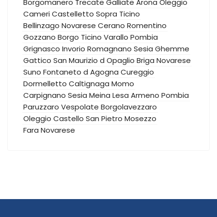
Borgomanero
Trecate
Galliate
Arona
Oleggio
Cameri
Castelletto Sopra Ticino
Bellinzago Novarese
Cerano
Romentino
Gozzano
Borgo Ticino
Varallo Pombia
Grignasco
Invorio
Romagnano Sesia
Ghemme
Gattico
San Maurizio d Opaglio
Briga Novarese
Suno
Fontaneto d Agogna
Cureggio
Dormelletto
Caltignaga
Momo
Carpignano Sesia
Meina
Lesa
Armeno
Pombia
Paruzzaro
Vespolate
Borgolavezzaro
Oleggio Castello
San Pietro Mosezzo
Fara Novarese