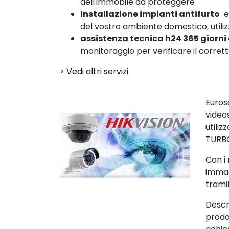
dell'immobile da proteggere
Installazione impianti antifurto
e
del vostro ambiente domestico, utiliz
assistenza tecnica h24 365 giorni
monitoraggio per verificare il corre
> Vedi altri servizi
Euros
video
utili
TURB
Con i 
immag
trami
Descr
prodo