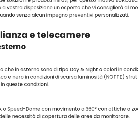
ede soluzioni e prodotti mirati, per questo motivo EUROSE
 a vostra disposizione un esperto che vi consiglierà al meg
tuando senza alcun impegno preventivi personalizzati.
eglianza e telecamere
esterno
no che in esterno sono di tipo Day & Night a colori in condi
anco e nero in condizioni di scarsa luminosità (NOTTE) sfru
e in queste condizioni.
sso, o Speed-Dome con movimento a 360° con ottiche a z
lle necessità di copertura delle aree da monitorare.