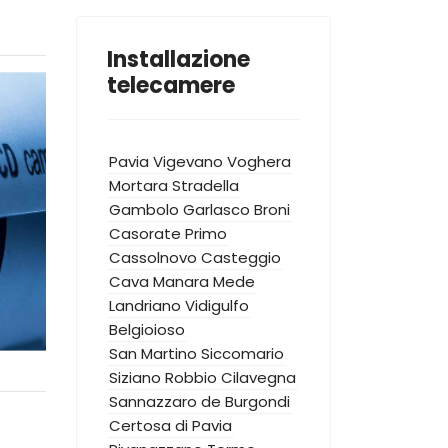
Installazione
telecamere
Pavia
Vigevano
Voghera
Mortara
Stradella
Gambolo
Garlasco
Broni
Casorate Primo
Cassolnovo
Casteggio
Cava Manara
Mede
Landriano
Vidigulfo
Belgioioso
San Martino Siccomario
Siziano
Robbio
Cilavegna
Sannazzaro de Burgondi
Certosa di Pavia