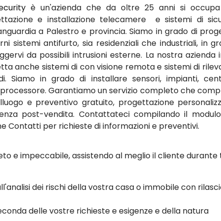
ecurity
è un'azienda che da oltre 25 anni si occupa
ttazione e installazione telecamere e sistemi di sic
vanguardia a Palestro e provincia. Siamo in grado di prog
i sistemi antifurto, sia residenziali che industriali, in g
ggervi da possibili intrusioni esterne. La nostra azienda i
tta anche sistemi di con visione remota e sistemi di rilev
di. Siamo in grado di installare sensori, impianti, cent
processore. Garantiamo un servizio completo che com
lluogo e preventivo gratuito, progettazione personaliz
tenza post-vendita. Contattateci compilando il modulo
e Contatti per richieste di informazioni e preventivi.
to e impeccabile, assistendo al meglio il cliente durante 
ll'analisi dei rischi della vostra casa o immobile con rilasci
conda delle vostre richieste e esigenze e della natura