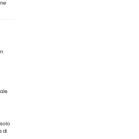
one
in
ale.
 solo
 di