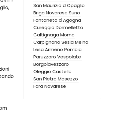
CURITY
San Maurizio d Opaglio
lio,
Briga Novarese
Suno
Fontaneto d Agogna
Cureggio
Dormelletto
Caltignaga
Momo
Carpignano Sesia
Meina
Lesa
Armeno
Pombia
Paruzzaro
Vespolate
Borgolavezzaro
zioni
Oleggio Castello
ttando
San Pietro Mosezzo
Fara Novarese
oom