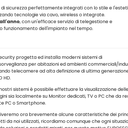
 di sicurezza perfettamente integrati con lo stile e l'estet
zando tecnologie via cavo, wireless o integrate.
 all'anno
, con un'efficace servizio di telegestione e
tto funzionamento dell'impianto nel tempo.
ecurity progetta ed installa moderni sistemi di
sorveglianza per abitazioni ed ambienti commerciali/indust
zzando telecamere ad alta definizione di ultima generazion
O HD.
nostri sistemi è possibile effettuare la visualizzazione dell
ini sia localmente su Monitor dedicati, TV o PC che da r
te PC o Smartphone.
iveremo ora brevemente alcune caratteristiche dei princ
tti da noi utilizzati, ricordiamo comunque che ogni situazi