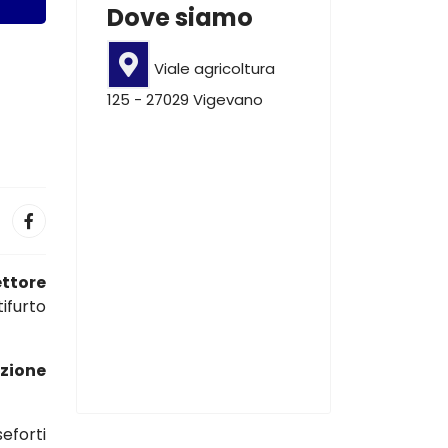
Dove siamo
Viale agricoltura
125 - 27029 Vigevano
ettore
ifurto
azione
eforti