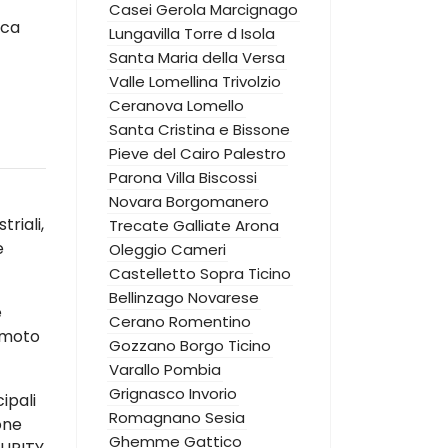
Casei Gerola
Marcignago
ica
Lungavilla
Torre d Isola
Santa Maria della Versa
Valle Lomellina
Trivolzio
Ceranova
Lomello
Santa Cristina e Bissone
Pieve del Cairo
Palestro
Parona
Villa Biscossi
Novara
Borgomanero
riali,
Trecate
Galliate
Arona
e
Oleggio
Cameri
Castelletto Sopra Ticino
Bellinzago Novarese
e
Cerano
Romentino
emoto
Gozzano
Borgo Ticino
Varallo Pombia
Grignasco
Invorio
ipali
Romagnano Sesia
one
Ghemme
Gattico