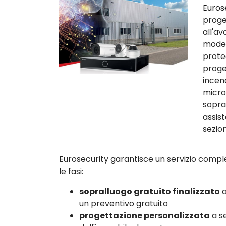
Euros
proge
all'a
modern
prote
proge
incen
micro
sopra
assis
sezion
Eurosecurity garantisce un servizio comple
le fasi:
sopralluogo gratuito finalizzato
a
un preventivo gratuito
progettazione personalizzata
a se