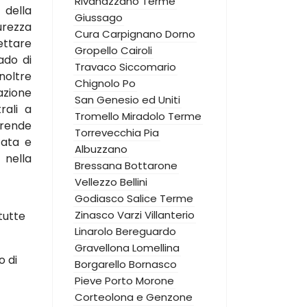
Rivanazzano Terme
 della
Giussago
urezza
Cura Carpignano
Dorno
ettare
Gropello Cairoli
rado di
Travaco Siccomario
noltre
Chignolo Po
azione
San Genesio ed Uniti
rali a
Tromello
Miradolo Terme
prende
Torrevecchia Pia
zata e
Albuzzano
 nella
Bressana Bottarone
Vellezzo Bellini
Godiasco Salice Terme
Zinasco
Varzi
Villanterio
tutte
Linarolo
Bereguardo
Gravellona Lomellina
o di
Borgarello
Bornasco
Pieve Porto Morone
Corteolona e Genzone