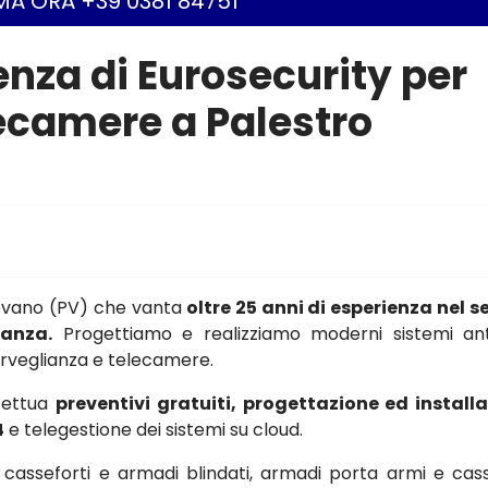
A ORA +39 0381 84751
ienza di Eurosecurity per
lecamere a Palestro
gevano (PV) che vanta
oltre 25 anni di esperienza nel s
ianza.
Progettiamo e realizziamo moderni sistemi ant
osorveglianza e telecamere.
ffettua
preventivi gratuiti, progettazione ed install
4
e telegestione dei sistemi su cloud.
asseforti e armadi blindati, armadi porta armi e cass