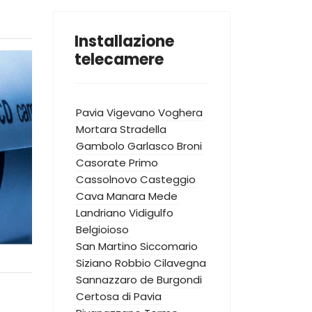
Installazione
telecamere
Pavia
Vigevano
Voghera
Mortara
Stradella
Gambolo
Garlasco
Broni
Casorate Primo
Cassolnovo
Casteggio
Cava Manara
Mede
Landriano
Vidigulfo
Belgioioso
San Martino Siccomario
Siziano
Robbio
Cilavegna
Sannazzaro de Burgondi
Certosa di Pavia