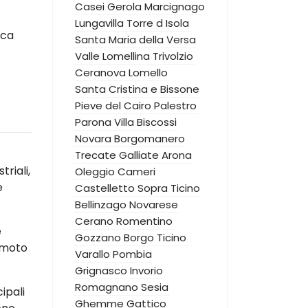
Casei Gerola
Marcignago
Lungavilla
Torre d Isola
ica
Santa Maria della Versa
Valle Lomellina
Trivolzio
Ceranova
Lomello
Santa Cristina e Bissone
Pieve del Cairo
Palestro
Parona
Villa Biscossi
Novara
Borgomanero
Trecate
Galliate
Arona
riali,
Oleggio
Cameri
e
Castelletto Sopra Ticino
Bellinzago Novarese
Cerano
Romentino
e
Gozzano
Borgo Ticino
emoto
Varallo Pombia
Grignasco
Invorio
Romagnano Sesia
ipali
Ghemme
Gattico