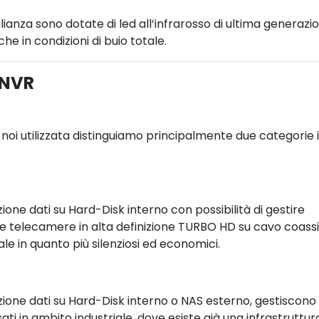
ianza sono dotate di led all’infrarosso di ultima generazi
he in condizioni di buio totale.
/NVR
noi utilizzata distinguiamo principalmente due categorie 
zione dati su Hard-Disk interno con possibilità di gestire
e telecamere in alta definizione TURBO HD su cavo coassi
iale in quanto più silenziosi ed economici.
azione dati su Hard-Disk interno o NAS esterno, gestiscono
in ambito industriale, dove esiste già una infrastruttura