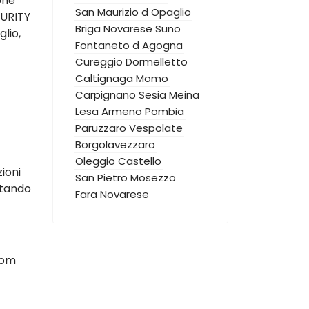
one
San Maurizio d Opaglio
CURITY
Briga Novarese
Suno
lio,
Fontaneto d Agogna
Cureggio
Dormelletto
Caltignaga
Momo
Carpignano Sesia
Meina
Lesa
Armeno
Pombia
Paruzzaro
Vespolate
Borgolavezzaro
Oleggio Castello
zioni
San Pietro Mosezzo
ttando
Fara Novarese
oom