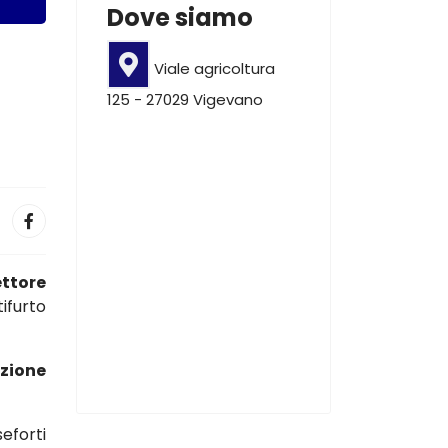
Dove siamo
Viale agricoltura
125 - 27029 Vigevano
ettore
ifurto
azione
eforti