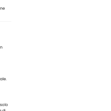
one
in
ale.
 solo
 di