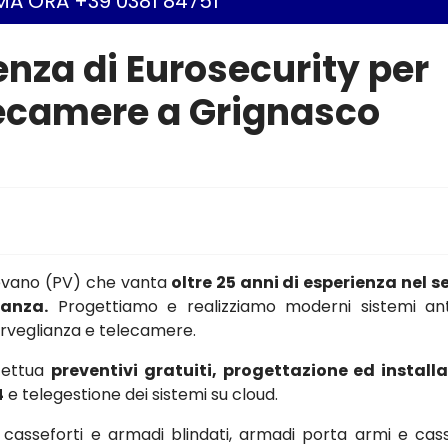
A ORA +39 0381 84751
ienza di Eurosecurity per
elecamere a Grignasco
gevano (PV) che vanta
oltre 25 anni di esperienza nel s
ianza.
Progettiamo e realizziamo moderni sistemi ant
osorveglianza e telecamere.
ffettua
preventivi gratuiti, progettazione ed install
4
e telegestione dei sistemi su cloud.
asseforti e armadi blindati, armadi porta armi e cass