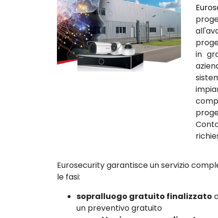
Euros
proge
all'
proget
in gr
azien
siste
impia
comp
prog
Conta
richie
Eurosecurity garantisce un servizio comple
le fasi:
sopralluogo gratuito finalizzato
a
un preventivo gratuito