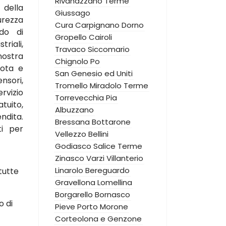
Rivanazzano Terme
 della
Giussago
urezza
Cura Carpignano
Dorno
do di
Gropello Cairoli
triali,
Travaco Siccomario
nostra
Chignolo Po
mota e
San Genesio ed Uniti
nsori,
Tromello
Miradolo Terme
rvizio
Torrevecchia Pia
uito,
Albuzzano
dita.
Bressana Bottarone
ti per
Vellezzo Bellini
Godiasco Salice Terme
Zinasco
Varzi
Villanterio
Linarolo
Bereguardo
tutte
Gravellona Lomellina
Borgarello
Bornasco
o di
Pieve Porto Morone
Corteolona e Genzone