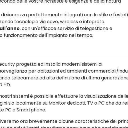
conda delle vostre richieste e esigenze e della natura
 di sicurezza perfettamente integrati con lo stile e l'estet
zando tecnologie via cavo, wireless o integrate.
 all'anno
, con un'efficace servizio di telegestione e
tto funzionamento dell'impianto nel tempo.
ecurity progetta ed installa moderni sistemi di
sorveglianza per abitazioni ed ambienti commerciali/indust
zzando telecamere ad alta definizione di ultima generazion
O HD.
nostri sistemi è possibile effettuare la visualizzazione dell
ini sia localmente su Monitor dedicati, TV o PC che da r
te PC o Smartphone.
iveremo ora brevemente alcune caratteristiche dei princ