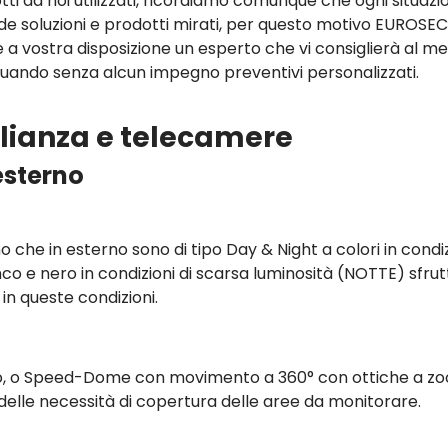
tti da noi utilizzati, ricordiamo comunque che ogni situazi
ede soluzioni e prodotti mirati, per questo motivo EUROSE
 a vostra disposizione un esperto che vi consiglierà al meg
tuando senza alcun impegno preventivi personalizzati.
eglianza e telecamere
esterno
no che in esterno sono di tipo Day & Night a colori in condi
anco e nero in condizioni di scarsa luminosità (NOTTE) sfru
e in queste condizioni.
sso, o Speed-Dome con movimento a 360° con ottiche a z
lle necessità di copertura delle aree da monitorare.