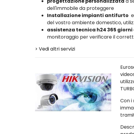
progettazione personalizzata
a se
dell'immobile da proteggere
Installazione impianti antifurto
e
del vostro ambiente domestico, utiliz
assistenza tecnica h24 365 giorni
monitoraggio per verificare il corre
> Vedi altri servizi
Euros
video
utili
TURB
Con i 
immag
trami
Descr