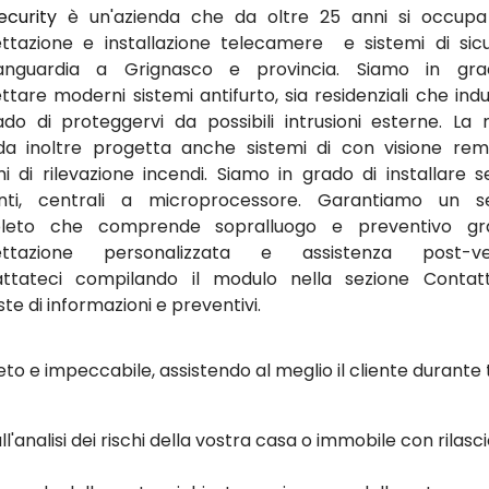
ecurity
è un'azienda che da oltre 25 anni si occupa
ttazione e installazione telecamere e sistemi di sic
avanguardia a Grignasco e provincia. Siamo in gra
tare moderni sistemi antifurto, sia residenziali che indus
ado di proteggervi da possibili intrusioni esterne. La 
da inoltre progetta anche sistemi di con visione re
mi di rilevazione incendi. Siamo in grado di installare se
nti, centrali a microprocessore. Garantiamo un se
leto che comprende sopralluogo e preventivo grat
ettazione personalizzata e assistenza post-ven
ttateci compilando il modulo nella sezione Contat
ste di informazioni e preventivi.
to e impeccabile, assistendo al meglio il cliente durante 
ll'analisi dei rischi della vostra casa o immobile con rilasci